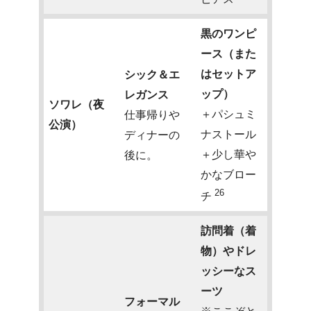
黒のワンピ
ース（また
はセットア
シック＆エ
ップ）
レガンス
ソワレ（夜
＋パシュミ
仕事帰りや
公演）
ナストール
ディナーの
＋少し華や
後に。
かなブロー
26
チ
訪問着（着
物）やドレ
ッシーなス
ーツ
フォーマル