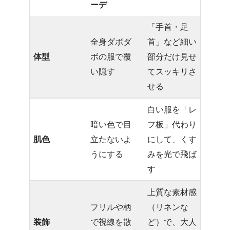
ーデ
「手首・足
全身ダボダ
首」など細い
体型
ボの服で覆
部分だけ見せ
い隠す
てスッキリさ
せる
白い服を「レ
暗い色で目
フ板」代わり
肌色
立たないよ
にして、くす
うにする
みを光で飛ば
す
上質な素材感
フリルや柄
（リネンな
装飾
で視線を散
ど）で、大人