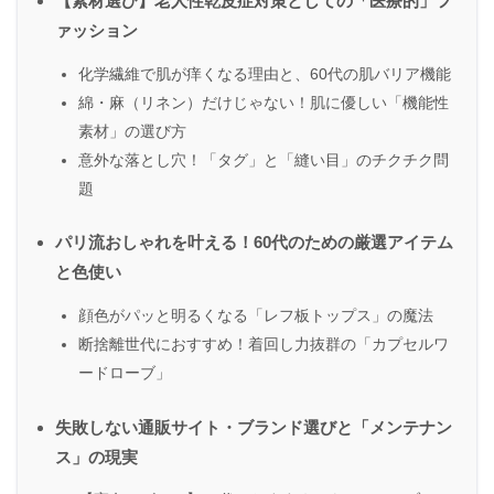
【素材選び】老人性乾皮症対策としての「医療的」フ
ァッション
化学繊維で肌が痒くなる理由と、60代の肌バリア機能
綿・麻（リネン）だけじゃない！肌に優しい「機能性
素材」の選び方
意外な落とし穴！「タグ」と「縫い目」のチクチク問
題
パリ流おしゃれを叶える！60代のための厳選アイテム
と色使い
顔色がパッと明るくなる「レフ板トップス」の魔法
断捨離世代におすすめ！着回し力抜群の「カプセルワ
ードローブ」
失敗しない通販サイト・ブランド選びと「メンテナン
ス」の現実