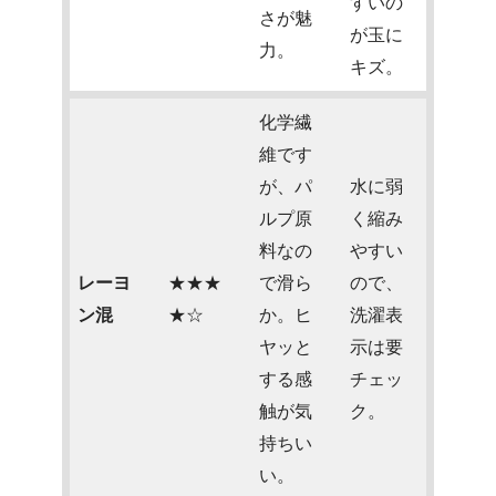
すいの
さが魅
が玉に
力。
キズ。
化学繊
維です
が、パ
水に弱
ルプ原
く縮み
料なの
やすい
レーヨ
★★★
で滑ら
ので、
ン混
★☆
か。ヒ
洗濯表
ヤッと
示は要
する感
チェッ
触が気
ク。
持ちい
い。