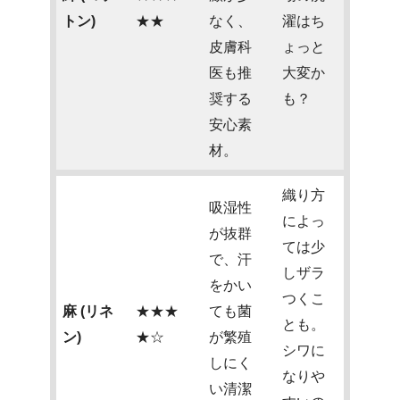
トン)
★★
なく、
濯はち
皮膚科
ょっと
医も推
大変か
奨する
も？
安心素
材。
織り方
吸湿性
によっ
が抜群
ては少
で、汗
しザラ
をかい
つくこ
麻 (リネ
★★★
ても菌
とも。
ン)
★☆
が繁殖
シワに
しにく
なりや
い清潔