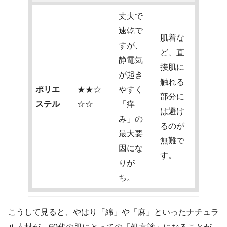
丈夫で
速乾で
肌着な
すが、
ど、直
静電気
接肌に
が起き
触れる
ポリエ
★★☆
やすく
部分に
ステル
☆☆
「痒
は避け
み」の
るのが
最大要
無難で
因にな
す。
りが
ち。
こうして見ると、やはり「綿」や「麻」といったナチュラ