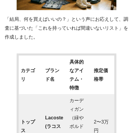
「結局、何を買えばいいの？」という声にお応えして、調
査に基づいた「これを持っていれば間違いないリスト」を
作成しました。
具体的
カテゴ
ブラン
なアイ
推定価
リ
ド名
テム・
格帯
特徴
カーデ
ィガン
Lacoste
（緑や
トップ
2〜3万
(ラコス
ボルド
ス
円