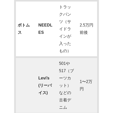
トラッ
クパン
ツ（サ
ボトム
NEEDL
2.5万円
イドラ
ス
ES
前後
インが
入った
もの）
501や
517（ブ
Levi’s
ーツカ
1〜2万
(リーバ
ット）
円
イス)
などの
古着デ
ニム