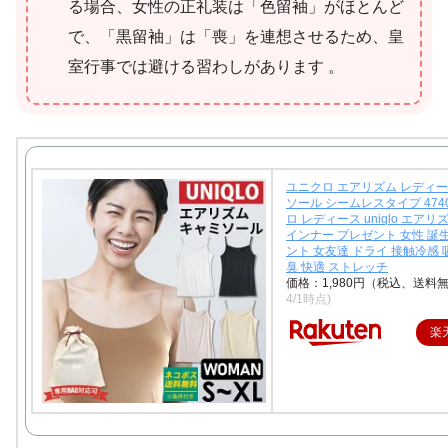
る場合、女性の正礼装は「色留袖」がほとんど
で、「黒留袖」は「喪」を連想させるため、皇
室行事では避ける習わしがあります 。
ユニクロ エアリズム レディー
ソール シームレスタイプ 4740
ロ レディース uniqlo エアリ
インナー プレゼント 女性 誕
ント 女友達 ドライ 接触冷感 
臭 快適 ストレッチ
価格：1,980円（税込、送料無
4/1時点)
楽