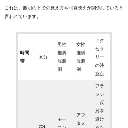
これは、照明の下での見え方や写真映えが関係していると
言われています。
アク
男性
女性
セサ
時間
推奨
推奨
区分
リー
帯
服装
服装
の注
例
例
意点
フラ
ッシ
ュ反
射を
アフ
避け
モー
タヌ
るた
正礼
ニン