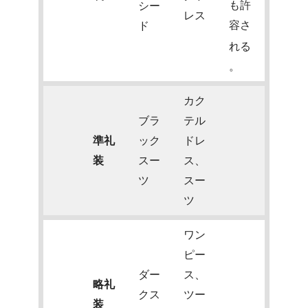
も許
シー
レス
容さ
ド
れる
。
カク
ブラ
テル
準礼
ック
ドレ
装
スー
ス、
ツ
スー
ツ
ワン
ピー
ダー
ス、
略礼
クス
ツー
装