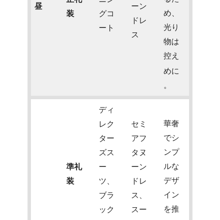
昼
ーン
め、
装
グコ
ドレ
光り
ート
ス
物は
控え
めに
。
ディ
華奢
レク
セミ
でシ
ター
アフ
ンプ
ズス
タヌ
ルな
準礼
ー
ーン
デザ
装
ツ、
ドレ
イン
ブラ
ス、
を推
ック
スー