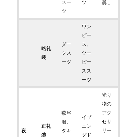
スー
ツ
奨
。
ツ
ワン
ピー
ダー
ス、
略礼
クス
ツー
装
ーツ
ピー
スス
ーツ
光り
物の
アク
燕尾
イブ
セサ
服、
正礼
ニン
リー
夜
タキ
装
グド