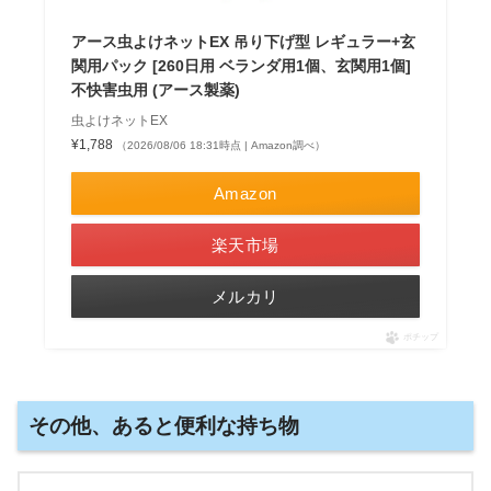
アース虫よけネットEX 吊り下げ型 レギュラー+玄
関用パック [260日用 ベランダ用1個、玄関用1個]
不快害虫用 (アース製薬)
虫よけネットEX
¥1,788
（2026/08/06 18:31時点 | Amazon調べ）
Amazon
楽天市場
メルカリ
ポチップ
その他、あると便利な持ち物