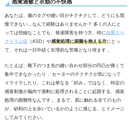
感覚過敏と衣類の不快感
あなたは、服のタグや縫い目がチクチクして、どうにも我
慢できない…なんて経験はありませんか？ 多くの人にと
っては些細なことでも、発達障害を持つ方、特に
自閉スペ
クトラム症
（ASD）や
感覚処理に困難を抱える方
にとっ
て、それは一日中続く生理的な苦痛となり得ます 。
たとえば、靴下のつま先の縫い合わせ部分の凹凸が痛くて
集中できなかったり 、セーターのチクチクが気になって
イライラしたり。これは単なる「好み」ではなく、特定の
感覚刺激が脳内で過剰に処理されることに起因する、感覚
処理の困難性なんです 。まるで、肌に触れる全てのもの
が、砂利の上を歩いているかのように感じる、とイメージ
してみてください。