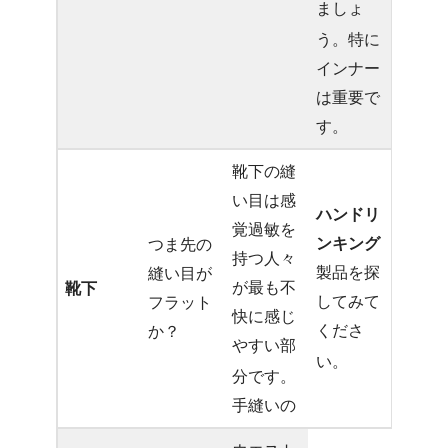
ましょ
う
。特に
インナー
は重要で
す。
靴下の縫
い目は感
ハンドリ
覚過敏を
ンキング
つま先の
持つ人々
製品を探
縫い目が
が最も不
靴下
してみて
フラット
快に感じ
くださ
か？
やすい部
い
。
分です
。
手縫いの