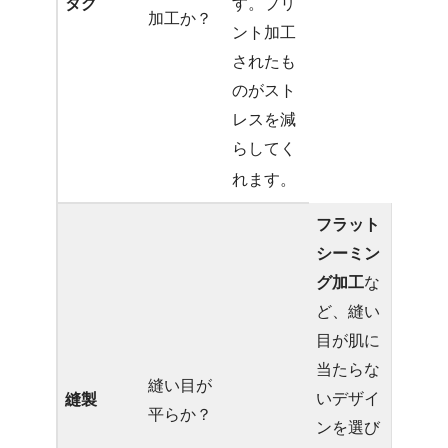
タグ
す
。プリ
加工か？
ント加工
されたも
のがスト
レスを減
らしてく
れます
。
フラット
シーミン
グ加工
な
ど、縫い
目が肌に
当たらな
縫い目が
いデザイ
縫製
平らか？
ンを選び