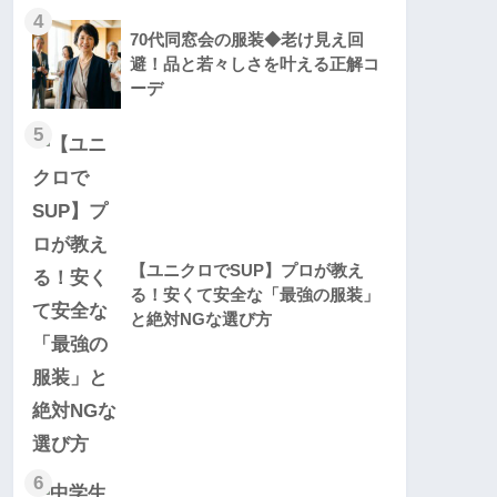
4
70代同窓会の服装◆老け見え回
避！品と若々しさを叶える正解コ
ーデ
5
【ユニクロでSUP】プロが教え
る！安くて安全な「最強の服装」
と絶対NGな選び方
6