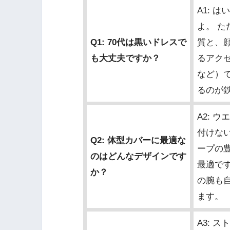
A1: 
よ。 た
Q1: 70代は黒いドレスで
質と、
も大丈夫ですか？
るアク
など）
るのが
A2: 
付けな
Q2: 体型カバーに最適な
ープの
のはどんなデザインです
最適で
か？
の腕も
ます。
A3: 