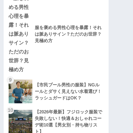
服を褒める男性心理を暴露！それ
は脈ありサイン？ただのお世辞？
見極め方
9
【市民プール男性の服装】NGル
ールとダサく見えない水着選び！
ラッシュガードはOK？
10
【2026年最新】フジロック服装で
失敗しない！快適＆おしゃれコー
デ術10選【男女別・持ち物リス
ト】