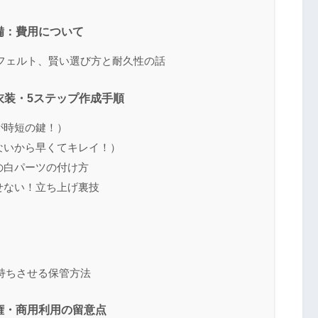
備：費用について
フェルト、賢い選び方と耐久性の話
衣装・5ステップ作成手順
が時短の鍵！）
ないから早くてキレイ！）
の白パーツの付け方
せない！立ち上げ裏技
持ちさせる保管方法
作権・商用利用の留意点