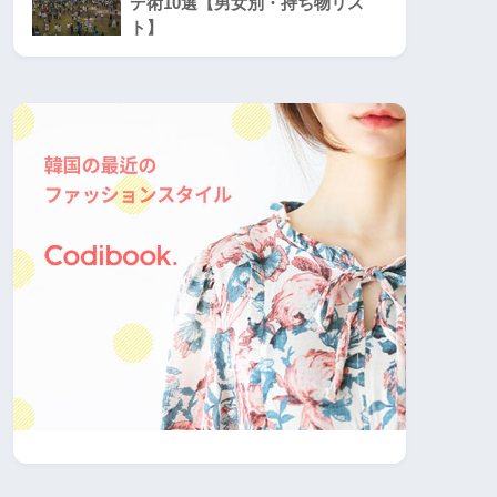
デ術10選【男女別・持ち物リス
ト】