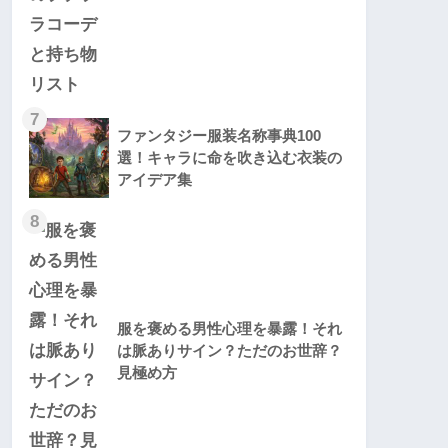
7
ファンタジー服装名称事典100
選！キャラに命を吹き込む衣装の
アイデア集
8
服を褒める男性心理を暴露！それ
は脈ありサイン？ただのお世辞？
見極め方