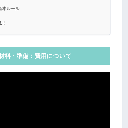
基本ルール
単！
な材料・準備：費用について