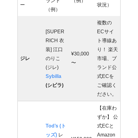
ランド
（例）
ー
状況）
（例）
複数の
[SUPER
ECサイ
RICH 衣
ト導線あ
装] 江口
り！ 楽天
¥30,000
ジレ
のりこ
市場、ブ
〜
(ジレ)
ランド公
Sybilla
式ECを
(シビラ)
ご確認く
ださい。
【在庫わ
ずか】 公
Tod’s (ト
式ECと
ッズ)
レ
Amazon