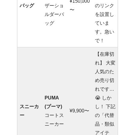
¥150,000
バッグ
ザーショ
のリンク
〜
ルダーバ
を設置し
ッグ
ていま
す。急い
で！
【在庫切
れ】 大変
人気のた
め売り切
れです…
PUMA
😭 しか
スニーカ
(プーマ)
し！ 下記
¥9,900〜
ー
コートス
の「代替
ニーカー
品・類似
アイテ