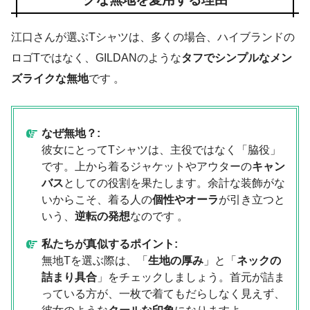
江口さんが選ぶTシャツは、多くの場合、ハイブランドの
ロゴTではなく、GILDANのような
タフでシンプルなメン
ズライクな無地
です 。
なぜ無地？:
彼女にとってTシャツは、主役ではなく「脇役」
です。上から着るジャケットやアウターの
キャン
バス
としての役割を果たします。余計な装飾がな
いからこそ、着る人の
個性やオーラ
が引き立つと
いう、
逆転の発想
なのです 。
私たちが真似するポイント:
無地Tを選ぶ際は、「
生地の厚み
」と「
ネックの
詰まり具合
」をチェックしましょう。首元が詰ま
っている方が、一枚で着てもだらしなく見えず、