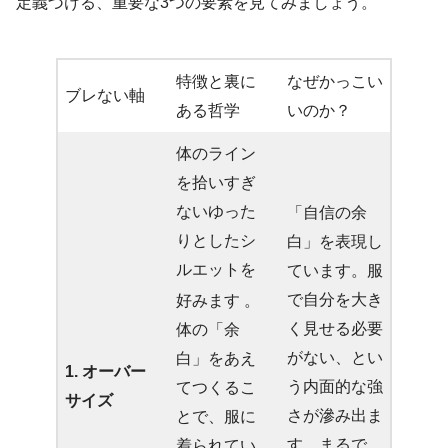
定義づける、重要な3つの要素を見てみましょう。
特徴と裏に
なぜかっこい
ブレない軸
ある哲学
いのか？
体のライン
を拾いすぎ
ないゆった
「自信の余
りとしたシ
白」を表現し
ルエットを
ています。服
で自分を大き
好みます
。
く見せる必要
体の「余
がない、とい
白」をあえ
1. オーバー
う内面的な強
てつくるこ
サイズ
さが滲み出ま
とで、服に
す。まるで、
着られてい