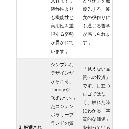
どうか」を最
入れます
。
優先する、彼
装飾性より
女の役作りに
も機能性と
も通じる哲学
実用性を重
が感じられま
視する姿勢
す 。
が貫かれて
います
。
シンプルな
「見えない品
デザインだ
質への投資」
からこそ、
です。目立つ
Theoryや
ロゴではな
Tod’sといっ
く、触れた時
たコンテン
にわかる「本
ポラリーブ
質的な価値」
ランドの質
3. 厳選され
を知っている