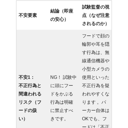
試験監督の視
結論（即座
不安要素
点（なぜ注意
の安心）
されるのか）
フードで顔の
輪郭や耳を隠
す行為は、無
線通信機器や
小型カメラの
不安1：
NG！ 試験中
使用といった
不正行為と
に頭にフー
不正行為を疑
間違われる
ドをかぶる
われやすくな
リスク（フ
行為は明確
ります 。パ
ードの扱
に禁止すべ
ーカー自体は
い）
きです。
OKでも、フ
ードは「不正