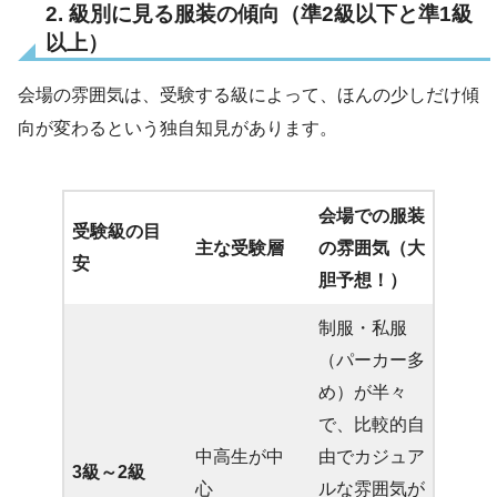
2. 級別に見る服装の傾向（準2級以下と準1級
以上）
会場の雰囲気は、受験する級によって、ほんの少しだけ傾
向が変わるという独自知見があります。
会場での服装
受験級の目
主な受験層
の雰囲気（大
安
胆予想！）
制服・私服
（パーカー多
め）が半々
で、比較的自
中高生が中
由でカジュア
3級～2級
心
ルな雰囲気が