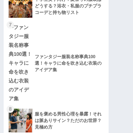
どうする？浴衣・私服のプチプラ
コーデと持ち物リスト
7
ファンタジー服装名称事典100
選！キャラに命を吹き込む衣装の
アイデア集
8
服を褒める男性心理を暴露！それ
は脈ありサイン？ただのお世辞？
見極め方