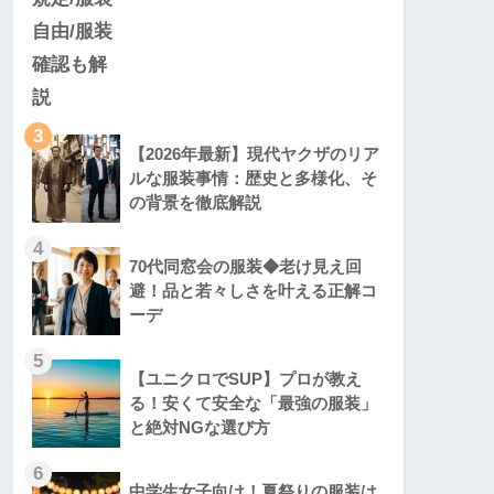
3
【2026年最新】現代ヤクザのリア
ルな服装事情：歴史と多様化、そ
の背景を徹底解説
4
70代同窓会の服装◆老け見え回
避！品と若々しさを叶える正解コ
ーデ
5
【ユニクロでSUP】プロが教え
る！安くて安全な「最強の服装」
と絶対NGな選び方
6
中学生女子向け！夏祭りの服装は