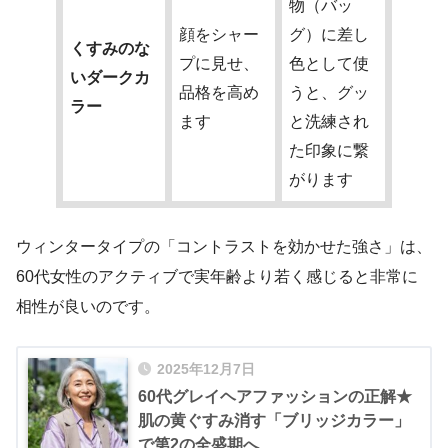
物（バッ
顔をシャー
グ）に差し
くすみのな
プに見せ、
色として使
いダークカ
品格を高め
うと、グッ
ラー
ます
と洗練され
た印象に繋
がります
ウィンタータイプの「コントラストを効かせた強さ」は、
60代女性のアクティブで実年齢より若く感じると非常に
相性が良いのです。
2025年12月7日
60代グレイヘアファッションの正解★
肌の黄ぐすみ消す「ブリッジカラー」
で第2の全盛期へ