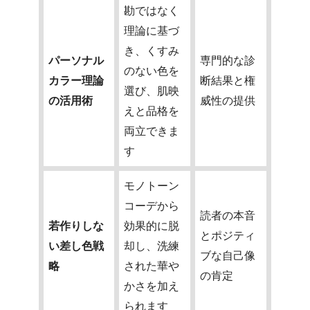
勘ではなく
理論に基づ
き、くすみ
パーソナル
専門的な診
のない色を
カラー理論
断結果と権
選び、肌映
の活用術
威性の提供
えと品格を
両立できま
す
モノトーン
コーデから
読者の本音
若作りしな
効果的に脱
とポジティ
い差し色戦
却し、洗練
ブな自己像
略
された華や
の肯定
かさを加え
られます