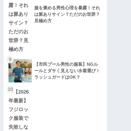
服を褒める男性心理を暴露！それ
は脈ありサイン？ただのお世辞？
見極め方
9
【市民プール男性の服装】NGル
ールとダサく見えない水着選び！
ラッシュガードはOK？
10