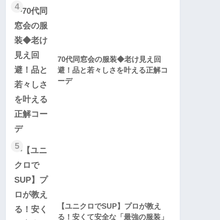
4
70代同窓会の服装◆老け見え回
避！品と若々しさを叶える正解コ
ーデ
5
【ユニクロでSUP】プロが教え
る！安くて安全な「最強の服装」