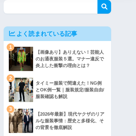
よく読まれている記事
1
【画像あり】ありえない！芸能人
のお通夜服装５選。マナー違反で
炎上した衝撃の理由とは？
2
タイミー服装で間違えた！NG例
とOK例一覧｜服装規定/服装自由/
服装確認も解説
3
【2026年最新】現代ヤクザのリア
ルな服装事情：歴史と多様化、そ
の背景を徹底解説