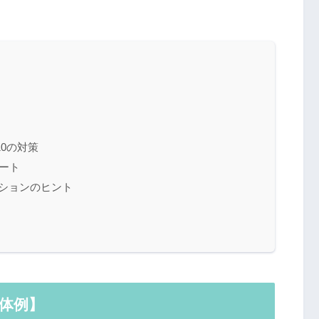
0の対策
ネート
ッションのヒント
体例】