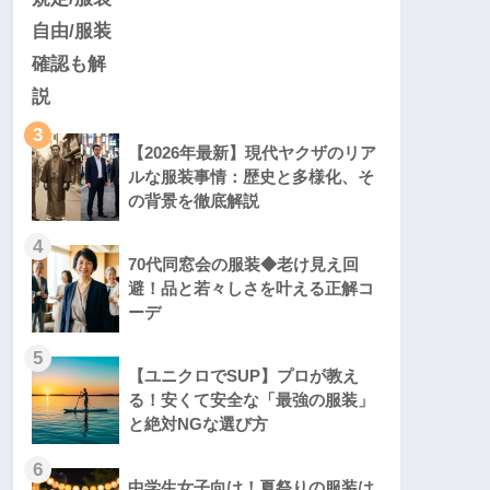
3
【2026年最新】現代ヤクザのリア
ルな服装事情：歴史と多様化、そ
の背景を徹底解説
4
70代同窓会の服装◆老け見え回
避！品と若々しさを叶える正解コ
ーデ
5
【ユニクロでSUP】プロが教え
る！安くて安全な「最強の服装」
と絶対NGな選び方
6
中学生女子向け！夏祭りの服装は