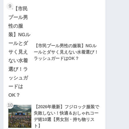
9
【市民プール男性の服装】NGル
ールとダサく見えない水着選び！
ラッシュガードはOK？
10
【2026年最新】フジロック服装で
失敗しない！快適＆おしゃれコー
デ術10選【男女別・持ち物リス
ト】