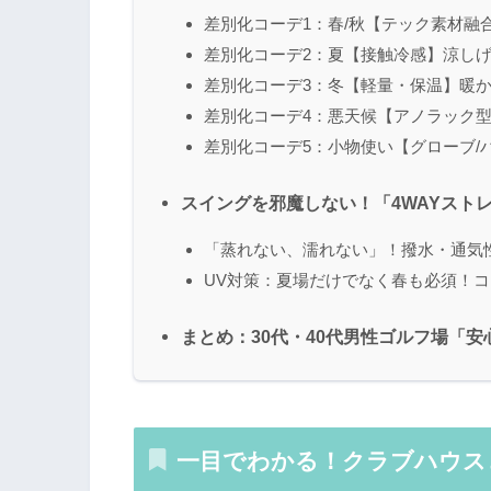
差別化コーデ1：春/秋【テック素材融
差別化コーデ2：夏【接触冷感】涼し
差別化コーデ3：冬【軽量・保温】暖
差別化コーデ4：悪天候【アノラック
差別化コーデ5：小物使い【グローブ/
スイングを邪魔しない！「4WAYスト
「蒸れない、濡れない」！撥水・通気
UV対策：夏場だけでなく春も必須！
まとめ：30代・40代男性ゴルフ場「安
一目でわかる！クラブハウス