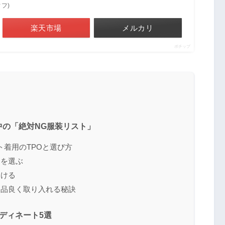
ィフ)
楽天市場
メルカリ
ポチップ
中の「絶対NG服装リスト」
着用のTPOと選び方
」を選ぶ
つける
を品良く取り入れる秘訣
ディネート5選