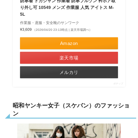
防寒着 ドカジャン 作業着 防寒ブルゾン 衿ボア取
り外し可 10549 メンズ 作業服 人気 アイトス M-
5L
作業服・鳶服・安全靴のサンワーク
¥3,609
（2026/04/20 23:13時点 | 楽天市場調べ）
Amazon
楽天市場
メルカリ
ポチップ
昭和ヤンキー女子（スケバン）のファッショ
ン