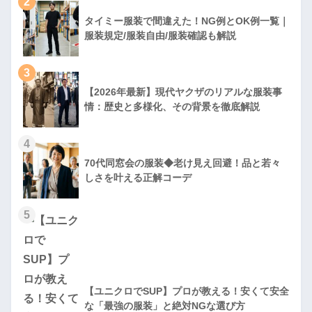
2
タイミー服装で間違えた！NG例とOK例一覧｜
服装規定/服装自由/服装確認も解説
3
【2026年最新】現代ヤクザのリアルな服装事
情：歴史と多様化、その背景を徹底解説
4
70代同窓会の服装◆老け見え回避！品と若々
しさを叶える正解コーデ
5
【ユニクロでSUP】プロが教える！安くて安全
な「最強の服装」と絶対NGな選び方