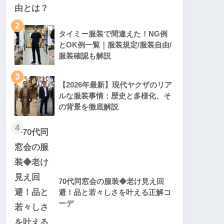
2
タイミー服装で間違えた！NG例
とOK例一覧｜服装規定/服装自由/
服装確認も解説
3
【2026年最新】現代ヤクザのリア
ルな服装事情：歴史と多様化、そ
の背景を徹底解説
4
70代同窓会の服装◆老け見え回
避！品と若々しさを叶える正解コ
ーデ