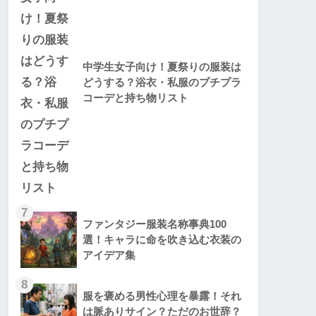
中学生女子向け！夏祭りの服装は
どうする？浴衣・私服のプチプラ
コーデと持ち物リスト
7
ファンタジー服装名称事典100
選！キャラに命を吹き込む衣装の
アイデア集
8
服を褒める男性心理を暴露！それ
は脈ありサイン？ただのお世辞？