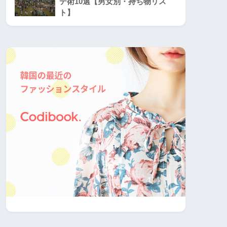
デ術10選【男女別・持ち物リス
ト】