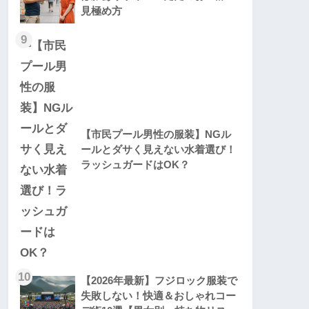
見極め方
9
【市民プール男性の服装】NGル
ールとダサく見えない水着選び！
ラッシュガードはOK？
10
【2026年最新】フジロック服装で
失敗しない！快適＆おしゃれコー