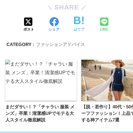
SHARE
ポスト
シェア
はてブ
LINE
CATEGORY :
ファッションアドバイス
まだダサい！？「チャラい 服装 メ
【脱・若作り】40代・50
ンズ」卒業！清潔感UPでモテる大
ーフファッション！上品
人スタイル徹底解説
する神アイテム7選