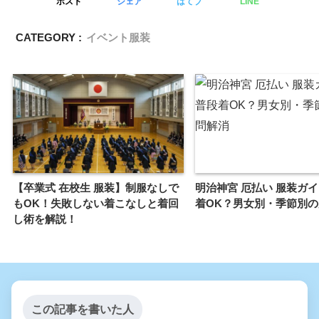
ポスト
シェア
はてブ
LINE
CATEGORY :
イベント服装
【卒業式 在校生 服装】制服なしで
明治神宮 厄払い 服装ガ
もOK！失敗しない着こなしと着回
着OK？男女別・季節別
し術を解説！
この記事を書いた人