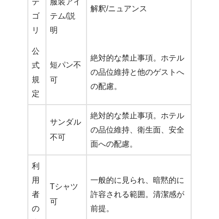
テ
服装アイ
解釈/ニュアンス
ゴ
テム/説
リ
明
公
絶対的な禁止事項。ホテル
短パン不
式
の品位維持と他のゲストへ
規
可
の配慮。
定
絶対的な禁止事項。ホテル
サンダル
の品位維持、衛生面、安全
不可
面への配慮。
利
用
一般的に見られ、暗黙的に
Tシャツ
者
許容される範囲。清潔感が
可
の
前提。