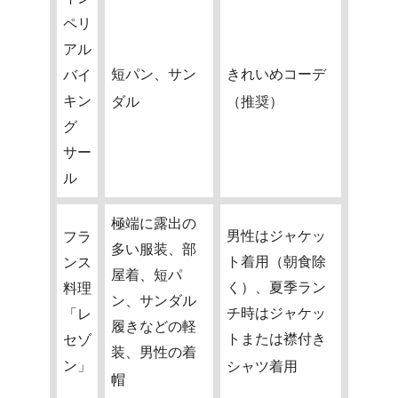
ペリ
アル
短パン、サン
きれいめコーデ
バイ
キン
ダル
（推奨）
グ
サー
ル
極端に露出の
男性はジャケッ
フラ
多い服装、部
ト着用（朝食除
ンス
屋着、短パ
く）、夏季ラン
料理
ン、サンダル
チ時はジャケッ
「レ
履きなどの軽
トまたは襟付き
セゾ
装、男性の着
ン」
シャツ着用
帽