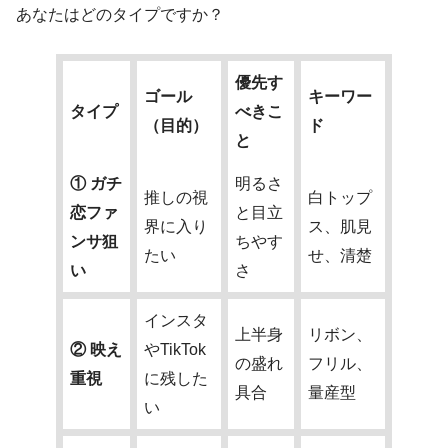
あなたはどのタイプですか？
優先す
ゴール
キーワー
タイプ
べきこ
（目的）
ド
と
① ガチ
明るさ
推しの視
白トップ
恋ファ
と目立
界に入り
ス、肌見
ンサ狙
ちやす
たい
せ、清楚
い
さ
インスタ
上半身
リボン、
② 映え
やTikTok
の盛れ
フリル、
重視
に残した
具合
量産型
い