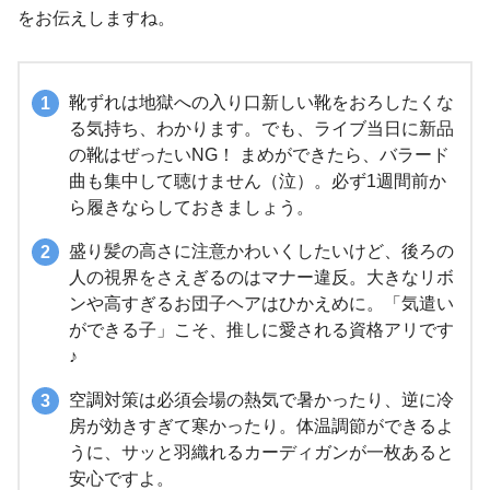
をお伝えしますね。
靴ずれは地獄への入り口新しい靴をおろしたくな
る気持ち、わかります。でも、ライブ当日に新品
の靴はぜったいNG！ まめができたら、バラード
曲も集中して聴けません（泣）。必ず1週間前か
ら履きならしておきましょう。
盛り髪の高さに注意かわいくしたいけど、後ろの
人の視界をさえぎるのはマナー違反。大きなリボ
ンや高すぎるお団子ヘアはひかえめに。「気遣い
ができる子」こそ、推しに愛される資格アリです
♪
空調対策は必須会場の熱気で暑かったり、逆に冷
房が効きすぎて寒かったり。体温調節ができるよ
うに、サッと羽織れるカーディガンが一枚あると
安心ですよ。