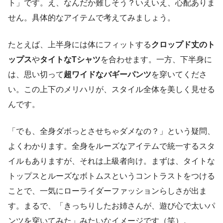
ト」です。え、なんだか難しそう？いえいえ、心配ありま
せん。具体的なアイテムで考えてみましょう。
たとえば、上半身には体にフィットする
クロップド丈のト
ップス
や
タイトなTシャツ
を合わせます。一方、下半身に
は、思い切って
超ワイドなバギーパンツ
を穿いてくださ
い。この上下のメリハリが、スタイル全体を美しく見せる
んです。
「でも、全身ダボっとさせちゃダメなの？」という疑問、
よくわかります。全身をルーズなアイテムで統一するスタ
イルもありますが、それは上級者向け。まずは、タイトな
トップスとルーズなボトムスというコントラストをつける
ことで、一気にローライダーファッションらしさが出ま
す。まるで、「きっちりしたお姉さんが、遊び心で太いパ
ンツを穿いてみた」みたいなイメージです（笑）。