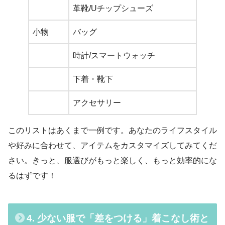
革靴/Uチップシューズ
ビジ
小物
バッグ
バッ
時計/スマートウォッチ
シン
下着・靴下
同一
アクセサリー
実用
このリストはあくまで一例です。あなたのライフスタイル
や好みに合わせて、アイテムをカスタマイズしてみてくだ
さい。きっと、服選びがもっと楽しく、もっと効率的にな
るはずです！
4. 少ない服で「差をつける」着こなし術と