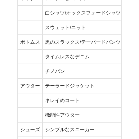
白シャツ/オックスフォードシャツ
清潔
スウェット/ニット
カジ
ボトムス
黒のスラックス/テーパードパンツ
高い
タイムレスなデニム
レギ
チノパン
ベー
アウター
テーラードジャケット
オン
キレイめコート
チェ
機能性アウター
マウ
シューズ
シンプルなスニーカー
白・