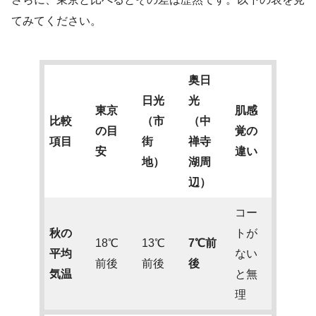
てみてください。
奥日
日光
光
東京
肌感
比較
（市
（中
の目
覚の
項目
街
禅寺
安
違い
地）
湖周
辺）
コー
秋の
トが
18℃
13℃
7℃前
平均
ない
前後
前後
後
気温
と無
理