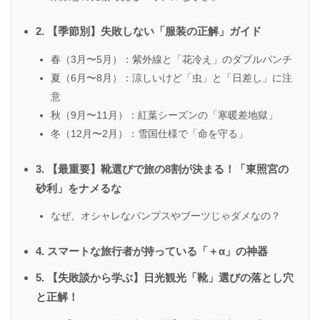
2. 【季節別】失敗しない「服装の正解」ガイド
春（3月〜5月）：紫外線と「花冷え」のダブルパンチ
夏（6月〜8月）：涼しいけど「虫」と「日差し」に注
意
秋（9月〜11月）：紅葉シーズンの「寒暖差地獄」
冬（12月〜2月）：雪国仕様で「命を守る」
3. 【最重要】靴選びで旅の8割が決まる！「東照宮の
砂利」をナメるな
なぜ、オシャレなパンプスやブーツじゃダメなの？
4. スマートな旅行者が持っている「＋α」の神器
5. 【失敗談から学ぶ】日光観光「靴」選びの落とし穴
と正解！