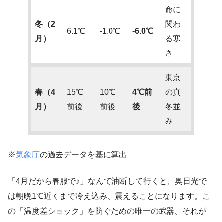
命に
冬（2
関わ
6.1℃
-1.0℃
-6.0℃
月）
る寒
さ
東京
春（4
15℃
10℃
4℃前
の真
月）
前後
前後
後
冬並
み
※
気象庁
の過去データを基に算出
「4月だから春服で♪」なんて油断して行くと、奥日光で
は朝晩1℃近くまで冷え込み、震えることになります。こ
の「温度差ショック」を防ぐための唯一の武器、それが