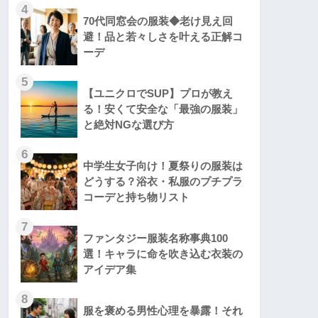
4
70代同窓会の服装◆老け見え回
避！品と若々しさを叶える正解コ
ーデ
5
【ユニクロでSUP】プロが教え
る！安くて安全な「最強の服装」
と絶対NGな選び方
6
中学生女子向け！夏祭りの服装は
どうする？浴衣・私服のプチプラ
コーデと持ち物リスト
7
ファンタジー服装名称事典100
選！キャラに命を吹き込む衣装の
アイデア集
8
服を褒める男性心理を暴露！それ