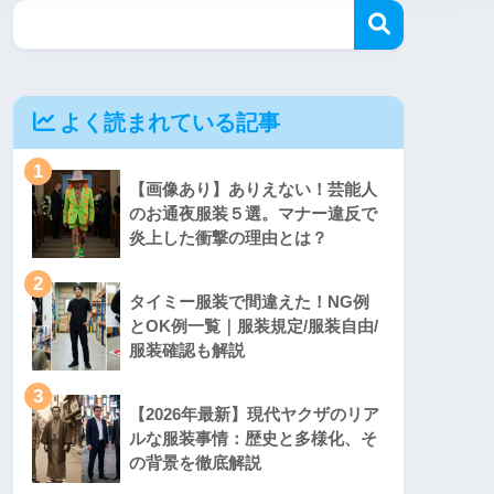
よく読まれている記事
1
【画像あり】ありえない！芸能人
のお通夜服装５選。マナー違反で
炎上した衝撃の理由とは？
2
タイミー服装で間違えた！NG例
とOK例一覧｜服装規定/服装自由/
服装確認も解説
3
【2026年最新】現代ヤクザのリア
ルな服装事情：歴史と多様化、そ
の背景を徹底解説