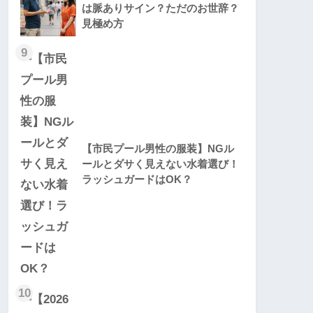
は脈ありサイン？ただのお世辞？
見極め方
9
【市民プール男性の服装】NGル
ールとダサく見えない水着選び！
ラッシュガードはOK？
10