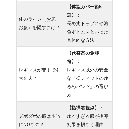
【体型カバー術5
選】
：
体のライン（お尻・
長め丈トップスや濃
お腹）を隠すには？
色ボトムスといった
具体的な方法
【代替案の免罪
符】
：
レギンスが苦手でも
レギンス以外の安全
大丈夫？
な「裾フィットのゆ
るめパンツ」の選び
方
【指導者視点】
：
ダボダボの服は本当
ゆるすぎる服が指導
にNGなの？
効果を損なう理由