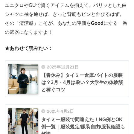
ユニクロやGUで賢くアイテムを揃えて、パリッとした白
シャツに袖を通せば、きっと背筋もピンと伸びるはず。
その「清潔感」こそが、あなたの評価を
Good
にする一番
の武器になりますよ！
★あわせて読みたい：
2025年12月21日
【春休み】タイミー倉庫バイトの服装
は？3月・4月は暑い？大学生の体験談
と稼ぐコツ
2025年4月2日
タイミー服装で間違えた！NG例とOK
例一覧｜服装規定/服装自由/服装確認も
解説