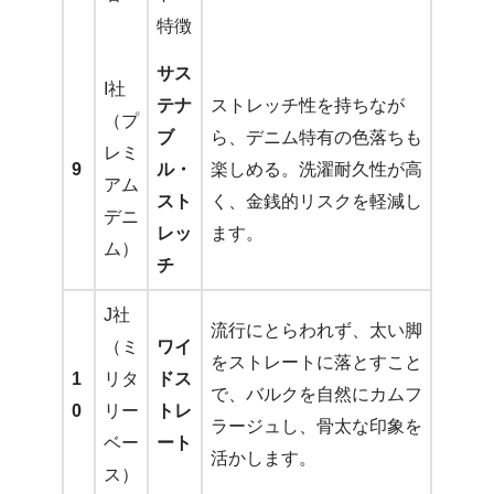
特徴
サス
I社
テナ
ストレッチ性を持ちなが
（プ
ブ
ら、デニム特有の色落ちも
レミ
9
ル・
楽しめる。洗濯耐久性が高
アム
スト
く、金銭的リスクを軽減し
デニ
レッ
ます。
ム）
チ
J社
流行にとらわれず、太い脚
（ミ
ワイ
をストレートに落とすこと
1
リタ
ドス
で、バルクを自然にカムフ
0
リー
トレ
ラージュし、骨太な印象を
ベー
ート
活かします。
ス）