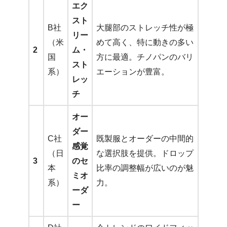
エク
スト
B社
大腿部のストレッチ性が極
リー
（米
めて高く、特に動きの多い
2
ム・
国
方に最適。チノパンのバリ
スト
系）
エーションが豊富。
レッ
チ
オー
ダー
C社
既製服とオーダーの中間的
感覚
（日
な選択肢を提供。ドロップ
3
のセ
本
比率の調整幅が広いのが魅
ミオ
系）
力。
ーダ
ー