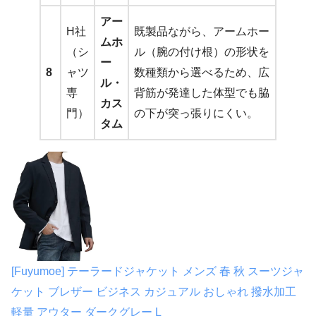
アー
H社
既製品ながら、アームホー
ムホ
（シ
ル（腕の付け根）の形状を
ー
8
ャツ
数種類から選べるため、広
ル・
専
背筋が発達した体型でも脇
カス
門）
の下が突っ張りにくい。
タム
[Fuyumoe] テーラードジャケット メンズ 春 秋 スーツジャ
ケット ブレザー ビジネス カジュアル おしゃれ 撥水加工
軽量 アウター ダークグレー L