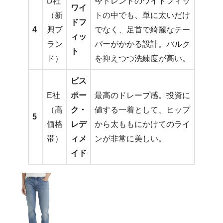
D社
今トレンドのワイドフィッ
ワイ
（新
トの中でも、単に太いだけ
ドフ
4
興ブ
でなく、足首で綺麗なテー
ィッ
ラン
パーがかかる設計。バルク
ト
ド）
を抑えつつ洗練度が高い。
ビス
E社
ポー
最高のドレープ感。投資に
（高
ク・
値する一着として、ヒップ
5
価格
レデ
から太ももにかけてのライ
帯）
ィメ
ンが非常に美しい。
イド