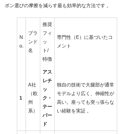
ボン選びの摩擦を減らす最も効率的な方法です 。
推奨
ブラ
フィ
N
専門性（E）に基づいたコ
ンド
ッ
o.
メント
名
ト/
特徴
アス
レチ
A社
独自の技術で大腿部が通常
ッ
（欧
モデルより広く、伸縮性が
1
ク・
州
高い。座っても突っ張らな
テー
系）
い経験を実証 。
パー
ド