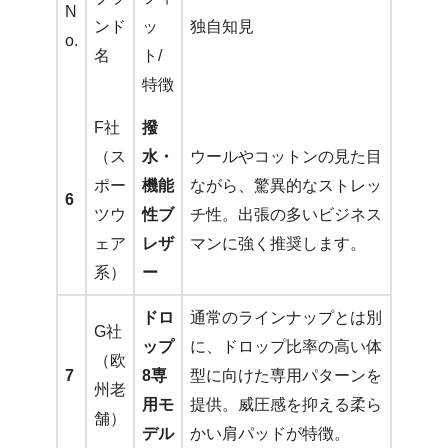
N
ンド
ッ
独自知見
o.
名
ト/
特徴
F社
撥
（ス
水・
ウールやコットンの見た目
ポー
機能
ながら、驚異的なストレッ
6
ツウ
性ブ
チ性。出張の多いビジネス
ェア
レザ
マンに強く推奨します。
系）
ー
ドロ
通常のラインナップとは別
G社
ップ
に、ドロップ比率の高い体
（欧
7
8専
型に向けた専用パターンを
州老
用モ
提供。威圧感を抑える柔ら
舗）
デル
かい肩パッドが特徴。