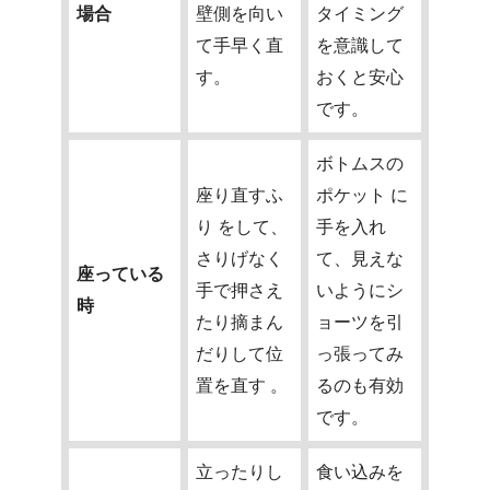
場合
壁側を向い
タイミング
て手早く直
を意識して
す。
おくと安心
です。
ボトムスの
座り直すふ
ポケット に
り をして、
手を入れ
さりげなく
て、見えな
座っている
手で押さえ
いようにシ
時
たり摘まん
ョーツを引
だりして位
っ張ってみ
置を直す 。
るのも有効
です。
立ったりし
食い込みを