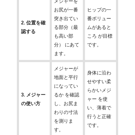
メジャーを
お尻が一番
ヒップの一
突き出てい
番ボリュー
2. 位置を確
る部分（最
ムがあると
認する
も高い部
ころ が目標
分） にあて
です。
ます。
メジャーが
身体に沿わ
地面と平行
せやすい柔
になってい
らかいメジ
3. メジャー
るか を確認
ャー を使
の使い方
し、お尻ま
い、薄着で
わりの寸法
行うと正確
を測りま
です。
す。