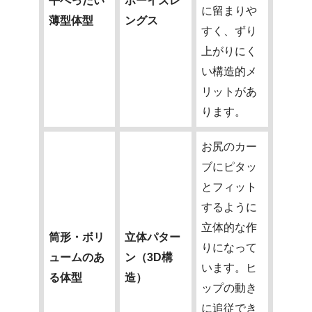
平べったい
ボーイズレ
に留まりや
薄型体型
ングス
すく、ずり
上がりにく
い構造的メ
リットがあ
ります。
お尻のカー
ブにピタッ
とフィット
するように
立体的な作
筒形・ボリ
立体パター
りになって
ュームのあ
ン（3D構
います。ヒ
る体型
造）
ップの動き
に追従でき