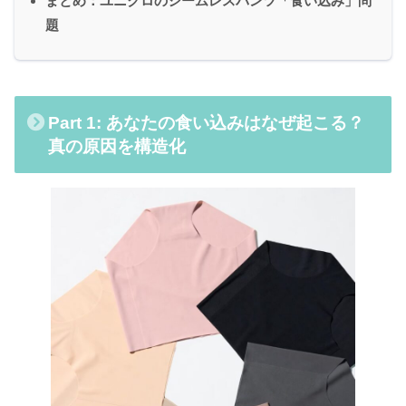
まとめ：ユニクロのシームレスパンツ「食い込み」問
題
Part 1: あなたの食い込みはなぜ起こる？
真の原因を構造化