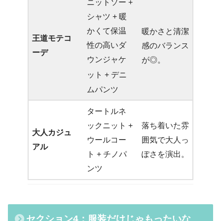
ニットソー +
シャツ + 暖
かくて保温
暖かさと清潔
王道モテコ
性の高いダ
感のバランス
ーデ
ウンジャケ
が◎。
ット
+ デニ
ムパンツ
タートルネ
ックニット +
落ち着いた雰
大人カジュ
ウールコー
囲気で大人っ
アル
ト + チノパ
ぽさを演出。
ンツ
セクション4：服装だけじゃもったいな