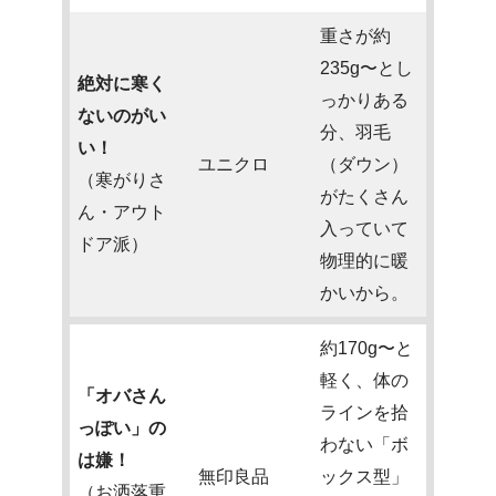
重さが約
235g〜とし
絶対に寒く
っかりある
ないのがい
分、羽毛
い！
ユニクロ
（ダウン）
（寒がりさ
がたくさん
ん・アウト
入っていて
ドア派）
物理的に暖
かいから。
約170g〜と
軽く、体の
「オバさん
ラインを拾
っぽい」の
わない「ボ
は嫌！
無印良品
ックス型」
（お洒落重