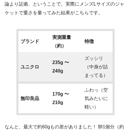
論より証拠、ということで。実際にメンズLサイズのジャ
ケットで重さを量ってみた結果がこちらです。
実測重量
ブランド
特徴
（約）
ズッシリ
235g 〜
ユニクロ
（中身が詰
240g
まってる）
ふわっ（空
170g 〜
無印良品
気みたいに
210g
軽い）
なんと、最大で約60gもの差がありました！ 卵1個分（約