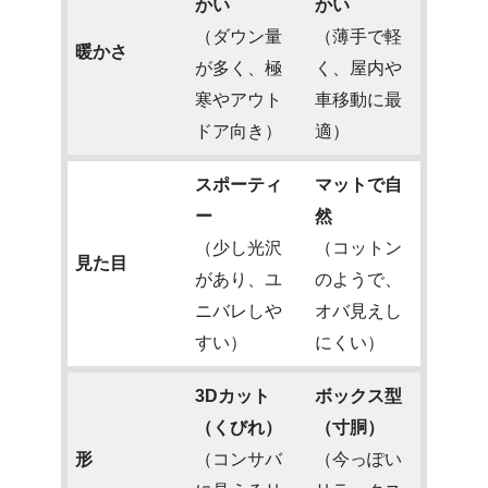
かい
かい
（ダウン量
（薄手で軽
暖かさ
が多く、極
く、屋内や
寒やアウト
車移動に最
ドア向き）
適）
スポーティ
マットで自
ー
然
（少し光沢
（コットン
見た目
があり、ユ
のようで、
ニバレしや
オバ見えし
すい）
にくい）
3Dカット
ボックス型
（くびれ）
（寸胴）
形
（コンサバ
（今っぽい