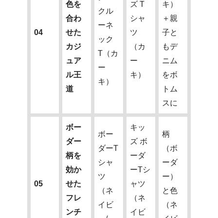
色を
ズ T
キ）
クル
合わ
シャ
＋親
ーネ
04
せた
ツ
子と
ック
カジ
（カ
もデ
T（カ
ュア
ー
ニム
ー
ル王
キ）
をボ
キ）
道
トム
スに
ボー
キッ
ボー
柄
ダー
ズ ボ
ダーT
（ボ
柄を
ーダ
シャ
ーダ
効か
ーTシ
ツ
ー）
05
せた
ャツ
（ネ
と色
フレ
（ネ
イビ
（ネ
ンチ
イビ