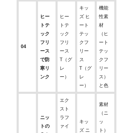
キッ
機能
ヒー
ヒー
ズ ヒ
性素
トテ
トテ
ート
材
ック
ック
テッ
（ヒ
フリ
フリ
クフ
ート
04
ース
ース
リー
テッ
で防
T（グ
ス
クフ
寒リ
レ
T（グ
リー
ンク
ー）
レ
ス）
ー）
と色
エク
素材
スト
（ニ
ニッ
ラフ
キッ
ッ
トの
ァイ
ズ ニ
ト）