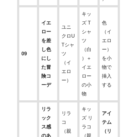
キッ
イエ
ズ T
色
ユニ
ロー
シャ
（イ
クロU
を差
ツ
エロ
Tシャ
し色
（白
ー）
09
ツ
にし
）＋
を小
（イ
た冒
イエ
物で
エロ
険コ
ロー
挿入
ー）
ーデ
の小
する
物
リラ
キッ
リラ
アイ
ック
ズ リ
コ
テム
ス感
ラコ
（親
（リ
のあ
（親