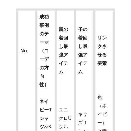
成功
事例
親の
子の
のテ
着回
着回
リン
ーマ
し最
し最
クさ
No.
（コ
強ア
強ア
せる
ーデ
イテ
イテ
要素
の方
ム
ム
向
性）
色
ネイ
（ネ
ビーT
ユニ
キッ
イビ
シャ
クロU
ズ T
ー）
ツ×ベ
クル