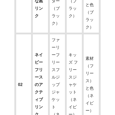
な黒
ター
（ブ
と色
リン
（ブ
ラッ
（ブ
ク
ラッ
ク）
ラッ
ク）
ク）
ファ
ーリ
ネイ
ーフ
キッ
素材
ビー
リー
ズ フ
（フ
フリ
スフ
リー
リー
ース
ルジ
スジ
ス）
02
のア
ップ
ャケ
と色
クテ
ジャ
ット
（ネ
ィブ
ケッ
（ネ
イビ
リン
ト
イビ
ー）
ク
（ネ
ー）