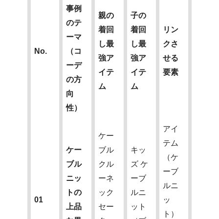
事例
親の
子の
のテ
着回
着回
リン
ーマ
し最
し最
クさ
No.
（コ
強ア
強ア
せる
ーデ
イテ
イテ
要素
の方
ム
ム
向
性）
アイ
ケー
テム
ケー
ブル
キッ
（ケ
ブル
クル
ズ ケ
ーブ
ニッ
ーネ
ーブ
ルニ
トの
ック
ルニ
01
ッ
上品
セー
ット
ト）