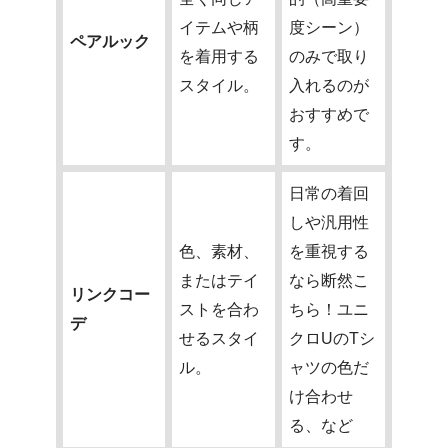
イテムや柄
度シーン）
ペアルック
を着用する
のみで取り
スタイル。
入れるのが
おすすめで
す。
日常の着回
しや汎用性
色、素材、
を重視する
またはテイ
なら断然こ
リンクコー
ストを合わ
ちら！ユニ
デ
せるスタイ
クロUのTシ
ル。
ャツの色だ
け合わせ
る、など