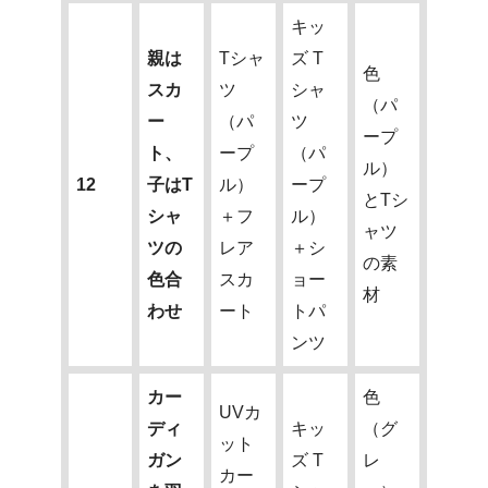
キッ
親は
Tシャ
ズ T
色
スカ
ツ
シャ
（パ
ー
（パ
ツ
ープ
ト、
ープ
（パ
ル）
12
子はT
ル）
ープ
とTシ
シャ
＋フ
ル）
ャツ
ツの
レア
＋シ
の素
色合
スカ
ョー
材
わせ
ート
トパ
ンツ
カー
色
UVカ
ディ
キッ
（グ
ット
ガン
ズ T
レ
カー