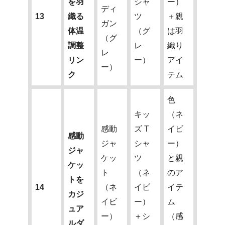
を羽
シャ
ー）
ディ
13
織る
ツ
＋親
ガン
体温
（グ
は羽
（グ
調整
レ
織り
レ
リン
ー）
アイ
ー）
ク
テム
色
キッ
（ネ
感動
ズ T
イビ
感動
ジャ
シャ
ー）
ジャ
ケッ
ツ
と親
ケッ
ト
（ネ
のア
トを
14
（ネ
イビ
イテ
カジ
イビ
ー）
ム
ュア
ー）
＋シ
（感
ルダ