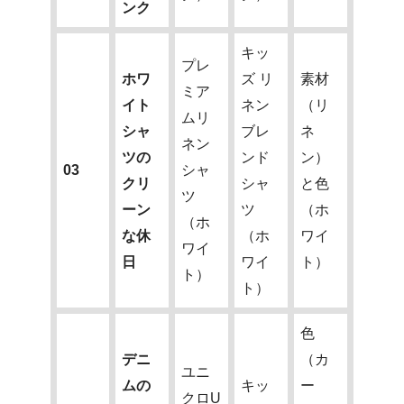
ンク
キッ
プレ
ホワ
ズ リ
素材
ミア
イト
ネン
（リ
ムリ
シャ
ブレ
ネ
ネン
ツの
ンド
ン）
03
シャ
クリ
シャ
と色
ツ
ーン
ツ
（ホ
（ホ
な休
（ホ
ワイ
ワイ
日
ワイ
ト）
ト）
ト）
色
デニ
（カ
ユニ
ムの
キッ
ー
クロU