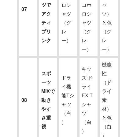
ツで
ロシ
コポ
ャ
07
アク
ャツ
ロシ
ツ）
ティ
（グ
ャツ
と色
ブリ
レ
（グ
（グ
ンク
ー）
レ
レ
ー）
ー）
機能
キッ
スポ
性
ドラ
ズ ド
ーツ
（ド
イ機
ライ
MIXで
ライ
能Tシ
EX T
08
動き
素
ャツ
シャ
やす
材）
（白
ツ
さ重
と色
）
（白
視
（白
）
）