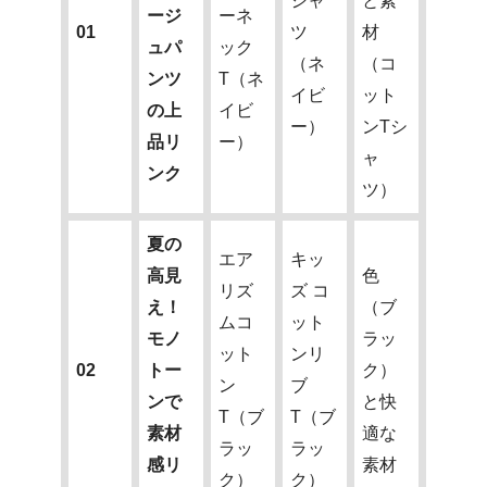
シャ
と素
ージ
ーネ
01
ツ
材
ュパ
ック
（ネ
（コ
ンツ
T（ネ
イビ
ット
の上
イビ
ー）
ンTシ
品リ
ー）
ャ
ンク
ツ）
夏の
エア
キッ
高見
色
リズ
ズ コ
え！
（ブ
ムコ
ット
モノ
ラッ
ット
ンリ
02
トー
ク）
ン
ブ
ンで
と快
T（ブ
T（ブ
素材
適な
ラッ
ラッ
感リ
素材
ク）
ク）