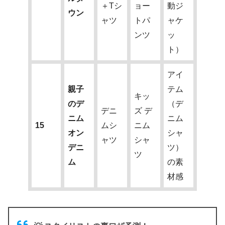
＋Tシ
ョー
動ジ
ウン
ャツ
トパ
ャケ
ンツ
ッ
ト）
アイ
親子
テム
キッ
のデ
（デ
デニ
ズ デ
ニム
ニム
15
ムシ
ニム
オン
シャ
ャツ
シャ
デニ
ツ）
ツ
ム
の素
材感