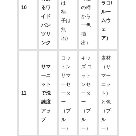
は
ラコ/
10
るワ
の柄
柄、
ルー
イド
から
子は
ムウ
パン
一色
無
ェ
ツリ
抽
地）
ア）
ンク
出）
コッ
キッ
素材
サマ
トン
ズ コ
（サ
ーニ
サマ
ット
マー
ット
ーセ
ンセ
ニッ
11
で洗
ータ
ータ
ト）
練度
ー
ー
と色
アッ
（ブ
（ブ
（ブ
プ
ル
ル
ル
ー）
ー）
ー）