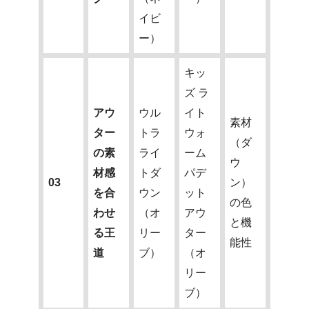
イビ
ー）
キッ
ズ ラ
アウ
ウル
イト
素材
ター
トラ
ウォ
（ダ
の素
ライ
ーム
ウ
材感
トダ
パデ
03
ン）
を合
ウン
ット
の色
わせ
（オ
アウ
と機
る王
リー
ター
能性
道
ブ）
（オ
リー
ブ）