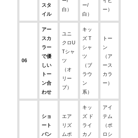
ー/
イビ
スタ
ー/
白）
ー）
イル
白）
アー
キッ
ユニ
スカ
ズ T
トー
クロU
ラー
シャ
ン
Tシャ
で優
ツ
（ア
06
ツ
しい
（ブ
ース
（オ
トー
ラウ
カラ
リー
ン合
ン
ー）
ブ）
わせ
系）
キッ
アイ
ショ
エア
ズ ド
テム
ート
リズ
ライ
（ポ
パン
ムポ
カノ
ロシ