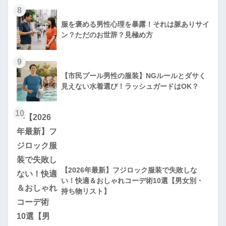
8
服を褒める男性心理を暴露！それは脈ありサイ
ン？ただのお世辞？見極め方
9
【市民プール男性の服装】NGルールとダサく
見えない水着選び！ラッシュガードはOK？
10
【2026年最新】フジロック服装で失敗しな
い！快適＆おしゃれコーデ術10選【男女別・
持ち物リスト】