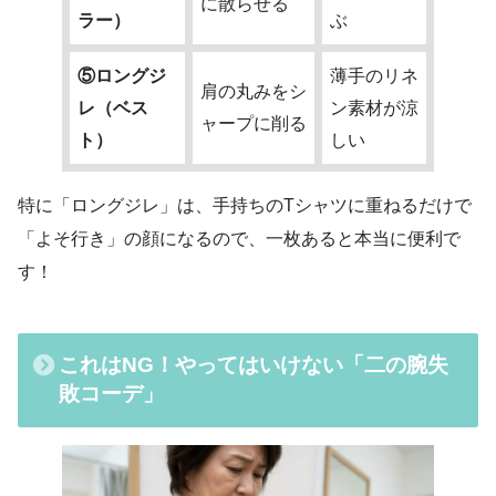
に散らせる
ラー）
ぶ
⑤ロングジ
薄手のリネ
肩の丸みをシ
レ（ベス
ン素材が涼
ャープに削る
ト）
しい
特に「ロングジレ」は、手持ちのTシャツに重ねるだけで
「よそ行き」の顔になるので、一枚あると本当に便利で
す！
これはNG！やってはいけない「二の腕失
敗コーデ」