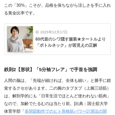
この「30%」こそが、品格を保ちながら涼しさを手に入れ
る黄金比率です。
2025年12月17日
60代首のシワ隠す服装★タートルより
「ボトルネック」が若見えの正解
鉄則2【形状】「5分袖フレア」で手首を強調
人間の脳は、「先端が細ければ、全体も細い」と勝手に錯
覚するクセがあります。二の腕のタプタプ（上腕三頭筋）
は、解剖学的にも「日常生活でほとんど使われない筋肉」
なので、加齢でたるむのは当たり前。[出典：国士舘大学
体育学部「
多関節動作でのヒト骨格筋パワー計測法の開