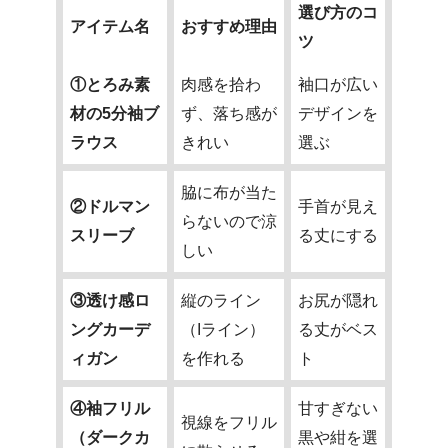
選び方のコ
アイテム名
おすすめ理由
ツ
①とろみ素
肉感を拾わ
袖口が広い
材の5分袖ブ
ず、落ち感が
デザインを
ラウス
きれい
選ぶ
脇に布が当た
②ドルマン
手首が見え
らないので涼
スリーブ
る丈にする
しい
③透け感ロ
縦のライン
お尻が隠れ
ングカーデ
（Iライン）
る丈がベス
ィガン
を作れる
ト
④袖フリル
甘すぎない
視線をフリル
（ダークカ
黒や紺を選