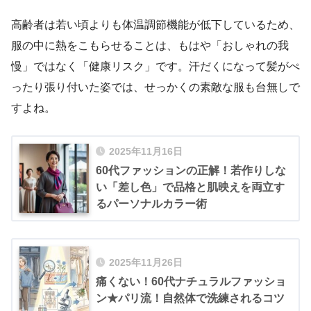
高齢者は若い頃よりも体温調節機能が低下しているため、
服の中に熱をこもらせることは、もはや「おしゃれの我
慢」ではなく「健康リスク」です。汗だくになって髪がぺ
ったり張り付いた姿では、せっかくの素敵な服も台無しで
すよね。
2025年11月16日
60代ファッションの正解！若作りしな
い「差し色」で品格と肌映えを両立す
るパーソナルカラー術
2025年11月26日
痛くない！60代ナチュラルファッショ
ン★パリ流！自然体で洗練されるコツ