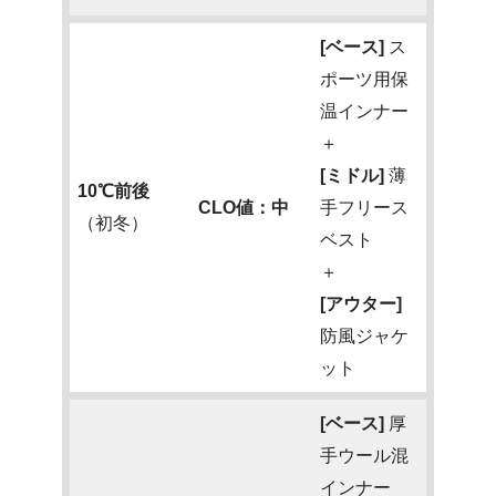
[ベース]
ス
ポーツ用保
温インナー
＋
[ミドル]
薄
10℃前後
CLO値：中
手フリース
（初冬）
ベスト
＋
[アウター]
防風ジャケ
ット
[ベース]
厚
手ウール混
インナー