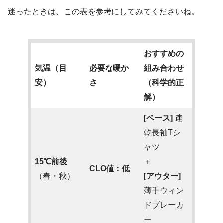
迷ったときは、この表を参考にしてみてくださいね。
おすすめの
気温（目
必要な暖か
組み合わせ
安）
さ
（科学的正
解）
[ベース]
速
乾長袖Tシ
ャツ
15℃前後
＋
CLO値：低
（春・秋）
[アウター]
薄手ウィン
ドブレーカ
ー