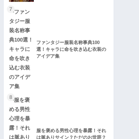
7
ファンタジー服装名称事典100
選！キャラに命を吹き込む衣装の
アイデア集
8
服を褒める男性心理を暴露！それ
は脈ありサイン？ただのお世辞？