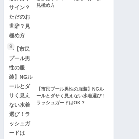
見極め方
9
【市民プール男性の服装】NGル
ールとダサく見えない水着選び！
ラッシュガードはOK？