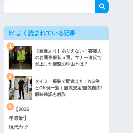
よく読まれている記事
1
【画像あり】ありえない！芸能人
のお通夜服装５選。マナー違反で
炎上した衝撃の理由とは？
2
タイミー服装で間違えた！NG例
とOK例一覧｜服装規定/服装自由/
服装確認も解説
3