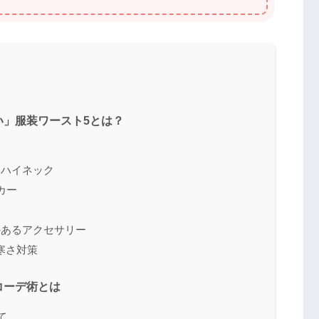
」服装ワースト5とは？
ト
＆ハイネック
カー
ツ
のあるアクセサリー
寒さ対策
コーデ術とは
て