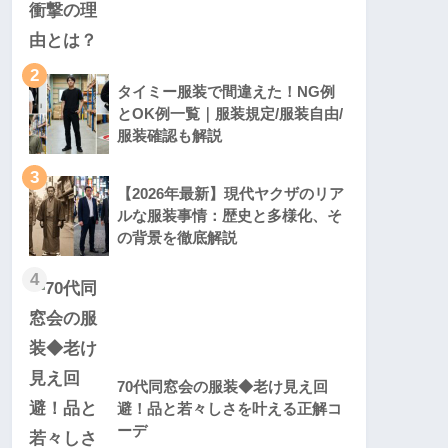
2
タイミー服装で間違えた！NG例
とOK例一覧｜服装規定/服装自由/
服装確認も解説
3
【2026年最新】現代ヤクザのリア
ルな服装事情：歴史と多様化、そ
の背景を徹底解説
4
70代同窓会の服装◆老け見え回
避！品と若々しさを叶える正解コ
ーデ