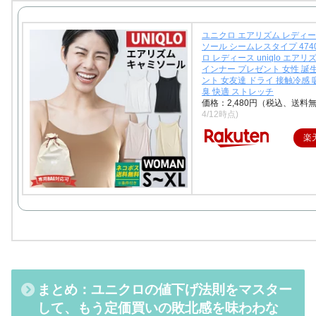
ユニクロ エアリズム レディー
ソール シームレスタイプ 4740
ロ レディース uniqlo エアリ
インナー プレゼント 女性 誕
ント 女友達 ドライ 接触冷感 
臭 快適 ストレッチ
価格：2,480円（税込、送料無
4/12時点)
楽
まとめ：ユニクロの値下げ法則をマスター
して、もう定価買いの敗北感を味わわな