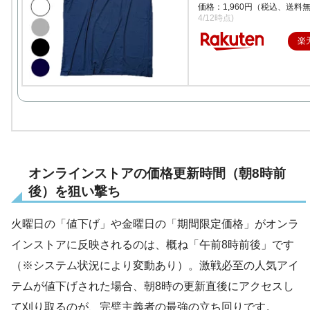
価格：1,960円（税込、送料無
4/12時点)
楽
オンラインストアの価格更新時間（朝8時前
後）を狙い撃ち
火曜日の「値下げ」や金曜日の「期間限定価格」がオンラ
インストアに反映されるのは、概ね「午前8時前後」です
（※システム状況により変動あり）。激戦必至の人気アイ
テムが値下げされた場合、朝8時の更新直後にアクセスし
て刈り取るのが、完璧主義者の最強の立ち回りです。