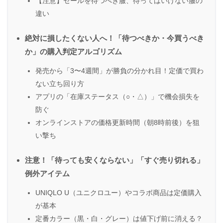
【注意】セールを待つべき服、待ってはいけない服の
違い
絶対に損したくない人へ！「待つべきか・今買うべき
か」の購入判定アルゴリズム
発売から「3〜4週間」が勝負の分かれ目！定価で買わ
ない立ち回り方
アプリの「在庫ステータス（○・△）」で機会損失を
防ぐ
オンラインストアの価格更新時間（朝8時前後）を狙
い撃ち
注意！「待っても安くならない」「すぐ売り切れる」
例外アイテム
UNIQLO U（ユニクロユー）やコラボ商品は定価購入
が基本
定番カラー（黒・白・グレー）は値下げ前に消える？