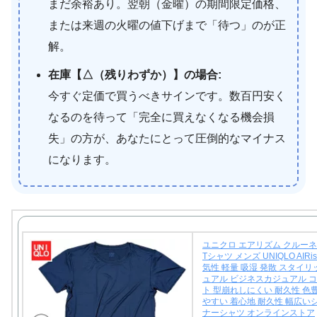
まだ余裕あり。翌朝（金曜）の期間限定価格、
または来週の火曜の値下げまで「待つ」のが正
解。
在庫【△（残りわずか）】の場合:
今すぐ定価で買うべきサインです。数百円安く
なるのを待って「完全に買えなくなる機会損
失」の方が、あなたにとって圧倒的なマイナス
になります。
ユニクロ エアリズム クルーネ
Tシャツ メンズ UNIQLO AIRi
気性 軽量 吸湿 発散 スタイリ
ュアル ビジネスカジュアル 
ト 型崩れしにくい 耐久性 色
やすい 着心地 耐久性 幅広い
ナーシャツ オンラインストア