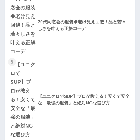
70代同窓会の服装◆老け見え回避！品と若々
しさを叶える正解コーデ
5
【ユニクロでSUP】プロが教える！安くて安全
な「最強の服装」と絶対NGな選び方