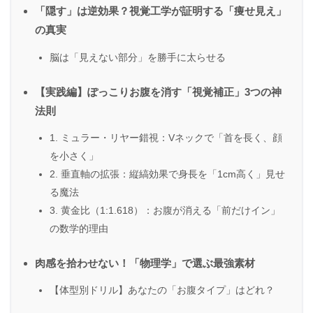
「隠す」は逆効果？視覚工学が証明する「痩せ見え」
の真実
脳は「見えない部分」を勝手に太らせる
【実践編】ぽっこりお腹を消す「視覚補正」3つの神
法則
1. ミュラー・リヤー錯視：Vネックで「首を長く、顔
を小さく」
2. 垂直軸の拡張：縦縞効果で身長を「1cm高く」見せ
る魔法
3. 黄金比（1:1.618）：お腹が消える「前だけイン」
の数学的理由
肉感を拾わせない！「物理学」で選ぶ最強素材
【体型別ドリル】あなたの「お腹タイプ」はどれ？