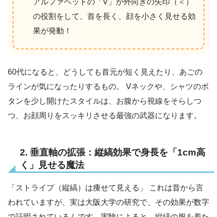
アルファベットの「V」が外向きの矢印（＜）
の役割をして、首を長く、顔を小さく見せる効
果が発動！
60代になると、どうしても首元が短く見えたり、あごの
ラインが気になったりするもの。 Vネックや、シャツのボ
タンを少し開けたスタイルは、お腹から視線をそらしつ
つ、お顔周りをスッキリさせる最強の武器になります。
2. 垂直軸の拡張：縦縞効果で身長を「1cm高
く」見せる魔法
「ストライプ（縦縞）は痩せて見える」 これは昔から言
われていますが、実は大阪大学の研究で、その効果が数字
で証明されているんです。実験によると、縦縞の服を着た