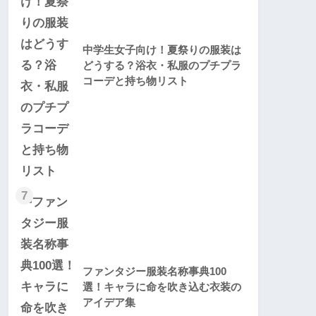
中学生女子向け！夏祭りの服装は
どうする？浴衣・私服のプチプラ
コーデと持ち物リスト
7
ファンタジー服装名称事典100
選！キャラに命を吹き込む衣装の
アイデア集