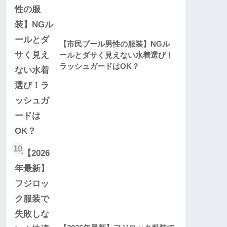
【市民プール男性の服装】NGル
ールとダサく見えない水着選び！
ラッシュガードはOK？
10