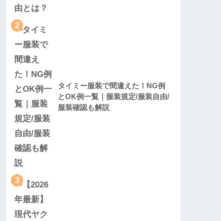
2
タイミー服装で間違えた！NG例
とOK例一覧｜服装規定/服装自由/
服装確認も解説
3