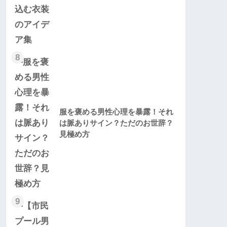
8
服を褒める男性心理を暴露！それ
は脈ありサイン？ただのお世辞？
見極め方
9