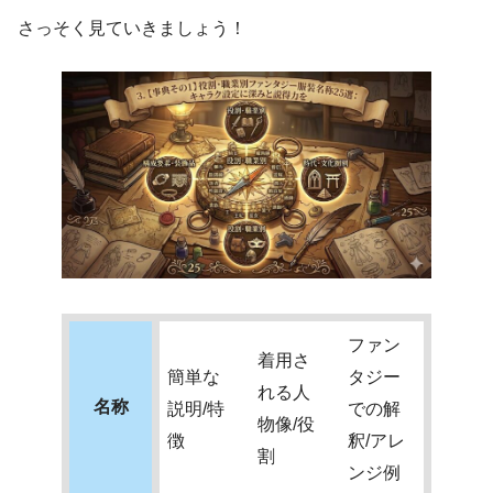
さっそく見ていきましょう！
ファン
着用さ
簡単な
タジー
れる人
名称
説明/特
での解
物像/役
徴
釈/アレ
割
ンジ例