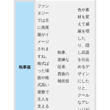
ファン
色や素
タジー
材を変
では主
えて威
に燕尾
厳を増
服がイ
した
メージ
り、隠
されま
執事、
し武器
すね。
老練な
を仕込
格式ば
従者、
めるデ
執事服
った場
貴族の
ザイン
面や格
補佐役
にした
式高い
りと、
屋敷で
クール
主人を
なアレ
支える
ンジが