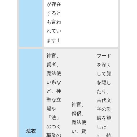
が存在
すると
も言わ
れてい
ます！
神官、
フード
賢者、
を深く
魔法使
して顔
い系な
を隠し
ど、神
たり、
聖な立
古代文
神官、
場や
字の刺
僧侶、
「法」
繍を施
魔法使
のつく
した
法衣
い、賢
職業の
り、特