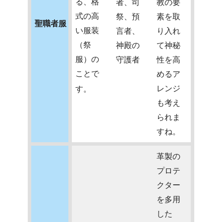
る、格
者、司
教の要
式の高
祭、預
素を取
聖職者服
い服装
言者、
り入れ
（祭
神殿の
て神秘
服）の
守護者
性を高
ことで
めるア
レンジ
す。
も考え
られま
すね。
革製の
プロテ
クター
を多用
した