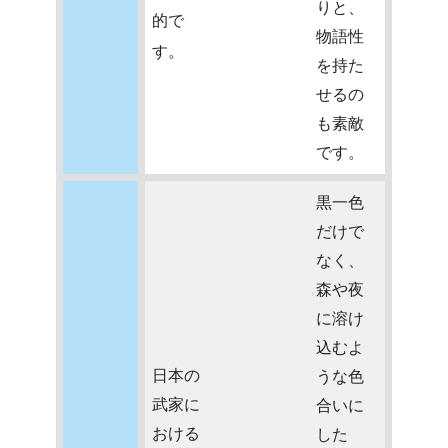
りと、
的で
物語性
す。
を持た
せるの
も素敵
です。
黒一色
だけで
なく、
森や夜
に溶け
込むよ
日本の
うな色
武家に
合いに
おける
した