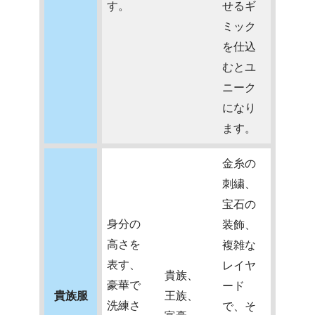
す。
せるギ
ミック
を仕込
むとユ
ニーク
になり
ます。
金糸の
刺繍、
宝石の
身分の
装飾、
高さを
複雑な
表す、
レイヤ
貴族、
豪華で
ード
貴族服
王族、
洗練さ
で、そ