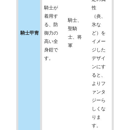
騎士が
性
着用す
（炎、
騎士、
る、防
氷な
聖騎
騎士甲冑
御力の
ど）を
士、将
高い全
イメー
軍
身鎧で
ジした
す。
デザイ
ンにす
ると、
よりフ
ァンタ
ジーら
しくな
りま
す。