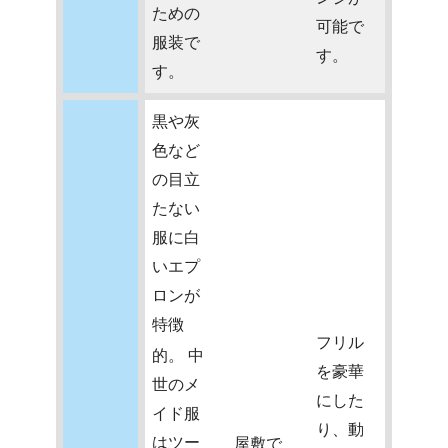
ための
可能で
服装で
す。
す。
黒や灰
色など
の目立
たない
服に白
いエプ
ロンが
特徴
フリル
的。
中
を豪華
世のメ
にした
イド服
り、動
はツー
屋敷で