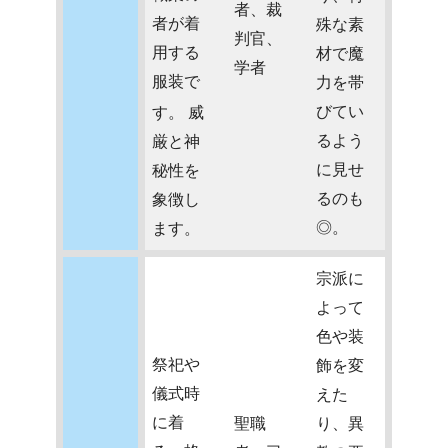
者、裁
者が着
殊な素
判官、
用する
材で魔
学者
服装で
力を帯
びてい
す。
威
るよう
厳と神
に見せ
秘性を
るのも
象徴し
◎。
ます。
宗派に
よって
色や装
祭祀や
飾を変
儀式時
えた
に着
聖職
り、異