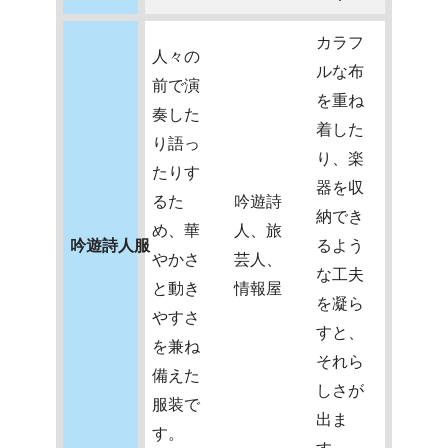
カラフ
人々の
ルな布
前で演
を重ね
奏した
着した
り語っ
り、楽
たりす
器を収
るた
吟遊詩
納でき
め、華
人、旅
吟遊詩人服
るよう
やかさ
芸人、
な工夫
と動き
情報屋
を凝ら
やすさ
すと、
を兼ね
それら
備えた
しさが
服装で
出ま
す。