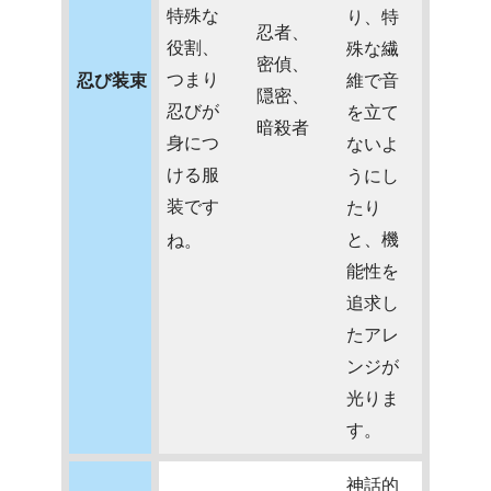
特殊な
り、特
忍者、
役割、
殊な繊
密偵、
つまり
忍び装束
維で音
隠密、
忍びが
を立て
暗殺者
身につ
ないよ
ける服
うにし
装です
たり
と、機
ね。
能性を
追求し
たアレ
ンジが
光りま
す。
神話的