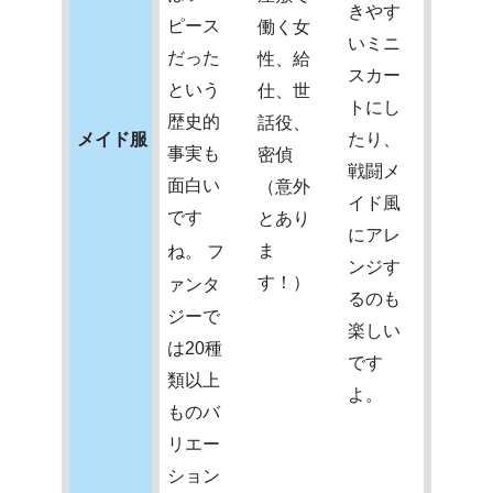
きやす
ピース
働く女
いミニ
だった
性、給
スカー
という
仕、世
トにし
歴史的
話役、
メイド服
たり、
事実も
密偵
戦闘メ
面白い
（意外
イド風
です
とあり
にアレ
ま
ね。
フ
ンジす
す！）
ァンタ
るのも
ジーで
楽しい
は20種
です
類以上
よ。
ものバ
リエー
ション