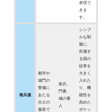
表現で
きま
す。
シンプ
ルな制
服に、
所属す
る国の
紋章を
都市や
大きく
城門の
入れた
衛兵、
警備に
り、機
門番、
衛兵服
あたる
能性を
城の番
兵士の
高めた
人
服装で
ポケッ