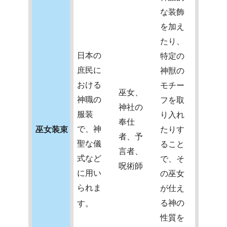
な装飾
を加え
たり、
日本の
特定の
庶民に
神獣の
おける
モチー
巫女、
神職の
フを取
神社の
服装
り入れ
奉仕
で、神
巫女装束
たりす
者、予
聖な儀
ること
言者、
式など
で、そ
呪術師
に用い
の巫女
られま
が仕え
る神の
す。
性質を