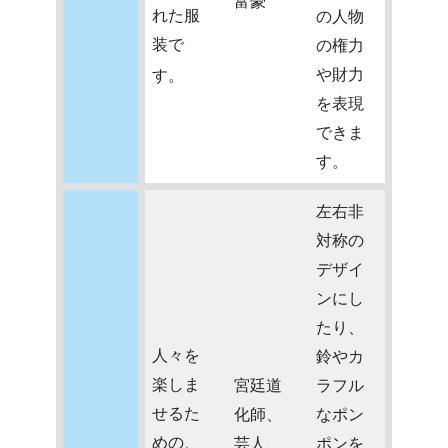
富豪
れた服
の人物
装で
の権力
や財力
す。
を表現
できま
す。
左右非
対称の
デザイ
ンにし
たり、
人々を
鈴やカ
楽しま
宮廷道
ラフル
せるた
化師、
なポン
めの、
芸人、
ポンを