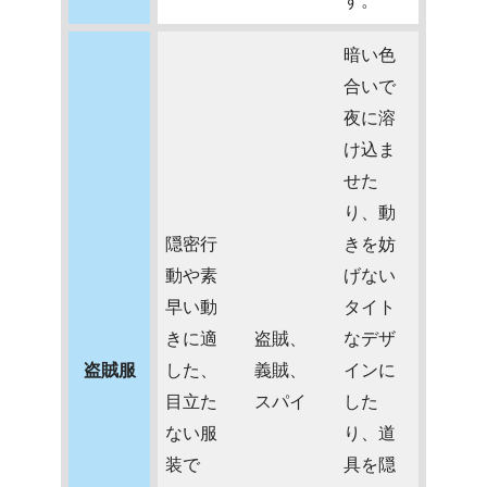
す。
暗い色
合いで
夜に溶
け込ま
せた
り、動
隠密行
きを妨
動や素
げない
早い動
タイト
きに適
盗賊、
なデザ
盗賊服
した、
義賊、
インに
目立た
スパイ
した
ない服
り、道
装で
具を隠