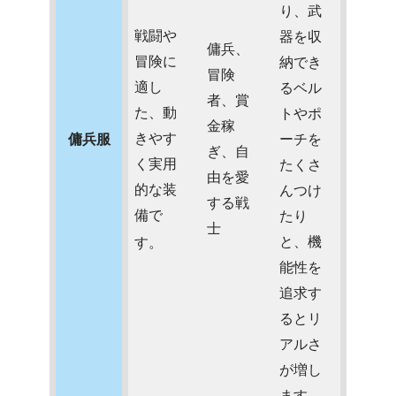
り、武
戦闘や
器を収
傭兵、
冒険に
納でき
冒険
適し
るベル
者、賞
た、動
トやポ
金稼
きやす
傭兵服
ーチを
ぎ、自
く実用
たくさ
由を愛
的な装
んつけ
する戦
備で
たり
士
と、機
す。
能性を
追求す
るとリ
アルさ
が増し
ます。