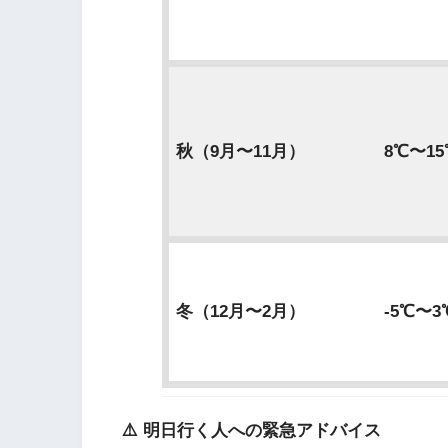
秋（9月〜11月）
8℃〜15
冬（12月〜2月）
-5℃〜3
⚠️ 明日行く人への緊急アドバイス