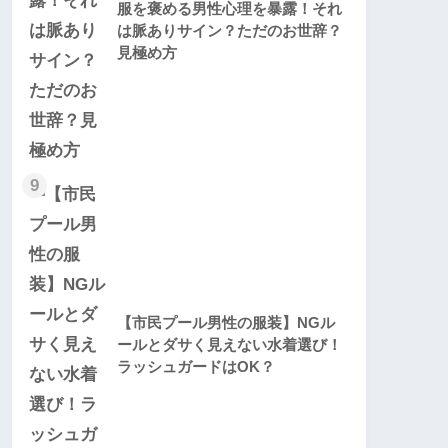
服を褒める男性心理を暴露！それ
は脈ありサイン？ただのお世辞？
見極め方
9
【市民プール男性の服装】NGル
ールとダサく見えない水着選び！
ラッシュガードはOK？