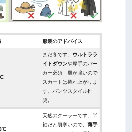
温
服装のアドバイス
まだ冬です。
ウルトララ
イトダウン
や厚手のパー
カー必須。風が強いので
℃
スカートは捲れ上がりま
す。パンツスタイル推
奨。
天然のクーラーです。半
袖だと肌寒いので、
薄手
3℃