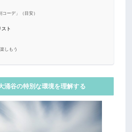
別コーデ」（目安）
リスト
%楽しもう
大涌谷の特別な環境を理解する