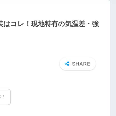
装はコレ！現地特有の気温差・強
谷！