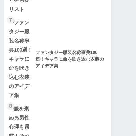
7
ファンタジー服装名称事典100
選！キャラに命を吹き込む衣装の
アイデア集
8