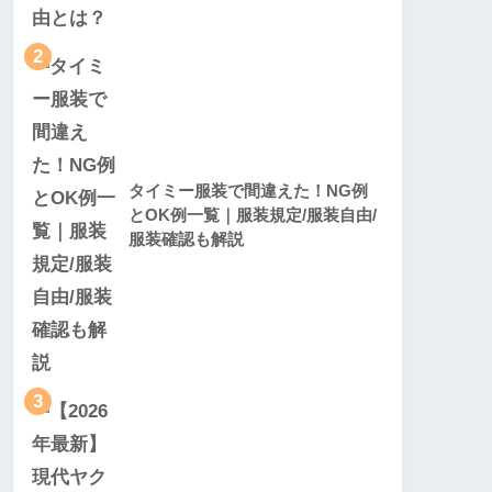
2
タイミー服装で間違えた！NG例
とOK例一覧｜服装規定/服装自由/
服装確認も解説
3