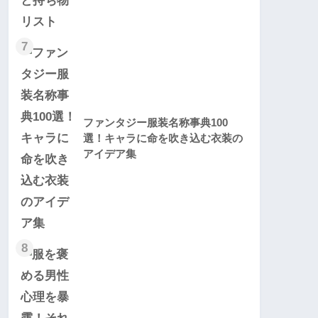
7
ファンタジー服装名称事典100
選！キャラに命を吹き込む衣装の
アイデア集
8