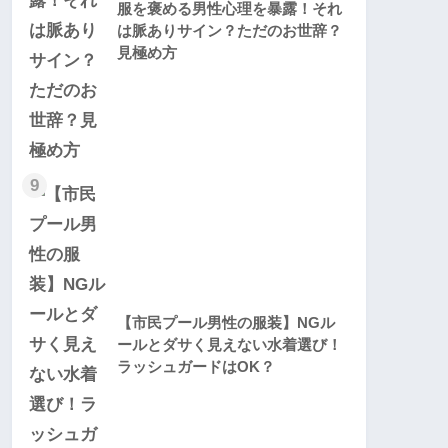
服を褒める男性心理を暴露！それ
は脈ありサイン？ただのお世辞？
見極め方
9
【市民プール男性の服装】NGル
ールとダサく見えない水着選び！
ラッシュガードはOK？