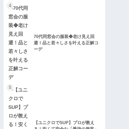
4
70代同窓会の服装◆老け見え回
避！品と若々しさを叶える正解コ
ーデ
5
【ユニクロでSUP】プロが教え
る！安くて安全な「最強の服装」