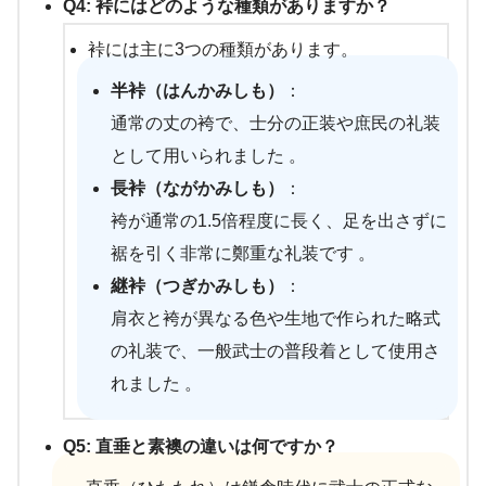
Q4: 裃にはどのような種類がありますか？
裃には主に3つの種類があります。
半裃（はんかみしも）
：
通常の丈の袴で、士分の正装や庶民の礼装
として用いられました 。
長裃（ながかみしも）
：
袴が通常の1.5倍程度に長く、足を出さずに
裾を引く非常に鄭重な礼装です 。
継裃（つぎかみしも）
：
肩衣と袴が異なる色や生地で作られた略式
の礼装で、一般武士の普段着として使用さ
れました 。
Q5: 直垂と素襖の違いは何ですか？