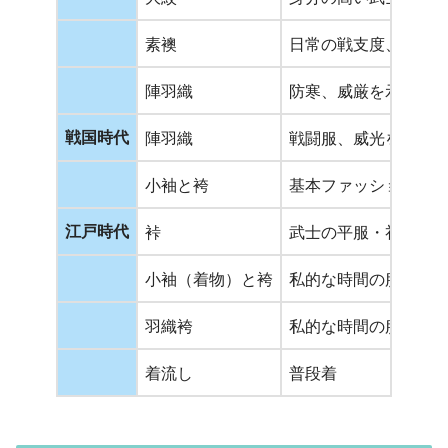
素襖
日常の戦支度、簡略
陣羽織
防寒、威厳を示す羽
戦国時代
陣羽織
戦闘服、威光を示す
小袖と袴
基本ファッション、
江戸時代
裃
武士の平服・礼服
小袖（着物）と袴
私的な時間の服装
羽織袴
私的な時間の服装
着流し
普段着