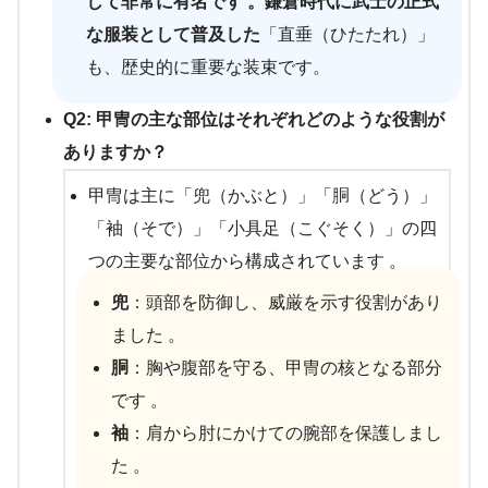
して非常に有名です 。鎌倉時代に武士の正式
な服装として普及した
「直垂（ひたたれ）」
も、歴史的に重要な装束です。
Q2: 甲冑の主な部位はそれぞれどのような役割が
ありますか？
甲冑は主に「兜（かぶと）」「胴（どう）」
「袖（そで）」「小具足（こぐそく）」の四
つの主要な部位から構成されています 。
兜
：頭部を防御し、威厳を示す役割があり
ました 。
胴
：胸や腹部を守る、甲冑の核となる部分
です 。
袖
：肩から肘にかけての腕部を保護しまし
た 。