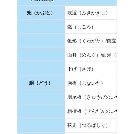
兜（かぶと）
吹返（ふきかえし）
錣（しころ）
鍬形（くわがた）/前立（まえ
面具（めんぐ）/面頬（めんぽ
下げ（さげ）
胴（どう）
胸板（むないた）
鳩尾板（きゅうびのいた）
栴檀板（せんだんのいた）
弦走（つるばしり）