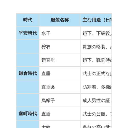
時代
服装名称
主な用途（日常着、
平安時代
水干
鎧下、下級役人・庶
狩衣
貴族の略装、武士の
鎧直垂
鎧下、戦闘時の晴装
鎌倉時代
直垂
武士の正式な服装、
直垂衾
防寒着、多機能（上
烏帽子
成人男性の証
室町時代
直垂
武士の公服、フォー
大紋
身分の高い武士の礼