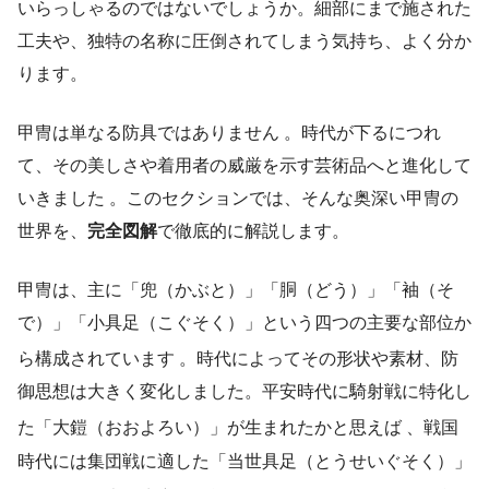
いらっしゃるのではないでしょうか。細部にまで施された
工夫や、独特の名称に圧倒されてしまう気持ち、よく分か
ります。
甲冑は単なる防具ではありません 。時代が下るにつれ
て、その美しさや着用者の威厳を示す芸術品へと進化して
いきました 。このセクションでは、そんな奥深い甲冑の
世界を、
完全図解
で徹底的に解説します。
甲冑は、主に「兜（かぶと）」「胴（どう）」「袖（そ
で）」「小具足（こぐそく）」という四つの主要な部位か
ら構成されています
。時代によってその形状や素材、防
御思想は大きく変化しました。平安時代に騎射戦に特化し
た「大鎧（おおよろい）」が生まれたかと思えば
、戦国
時代には集団戦に適した「当世具足（とうせいぐそく）」