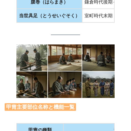
腹巻（はらまき）
鎌倉時代後期～室町
当世具足（とうせいぐそく）
室町時代末期（戦国
甲冑主要部位名称と機能一覧
甲冑の種類
部位名