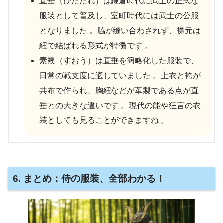
直垂（ひたたれ）は鎌倉時代に武士の正式な
服装として普及し、室町時代には武士の公服
となりました 。脇が縫い合わされず、襟元は
紐で結ばれる形式が特徴です 。
素襖（すおう）は直垂を簡略化した服装で、
日常の戦支度に適していました 。上衣と袴が
共布で作られ、胸紐などが革製である点が直
垂との大きな違いです 。現代の能や狂言の衣
装としても見ることができますね 。
6. まとめ：侍の服装、全部わかる！