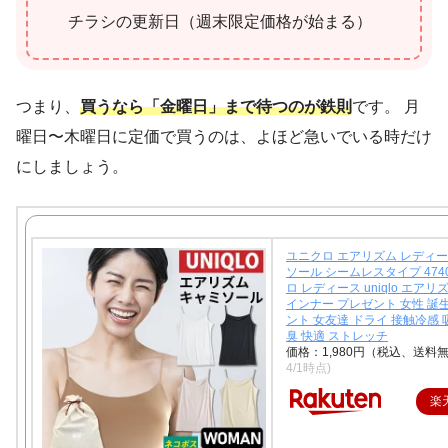
チラシの更新日（週末限定価格が始まる）
つまり、
買うなら「金曜日」まで待つのが鉄則
です。 月
曜日〜木曜日に定価で買うのは、よほど急いでいる時だけ
にしましょう。
ユニクロ エアリズム レディー
ソール シームレスタイプ 4740
ロ レディース uniqlo エアリ
インナー プレゼント 女性 誕
ント 女友達 ドライ 接触冷感 
臭 快適 ストレッチ
価格：1,980円（税込、送料無
4/1時点)
楽