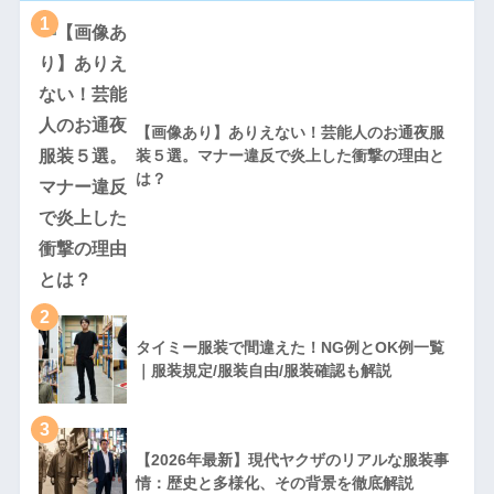
1
【画像あり】ありえない！芸能人のお通夜服
装５選。マナー違反で炎上した衝撃の理由と
は？
2
タイミー服装で間違えた！NG例とOK例一覧
｜服装規定/服装自由/服装確認も解説
3
【2026年最新】現代ヤクザのリアルな服装事
情：歴史と多様化、その背景を徹底解説