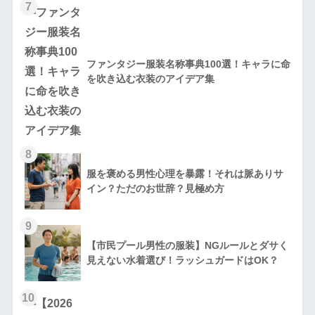
7
ファンタジー服装名称事典100選！キャラに命
を吹き込む衣装のアイデア集
8
服を褒める男性心理を暴露！それは脈ありサ
イン？ただのお世辞？見極め方
9
【市民プール男性の服装】NGルールとダサく
見えない水着選び！ラッシュガードはOK？
10