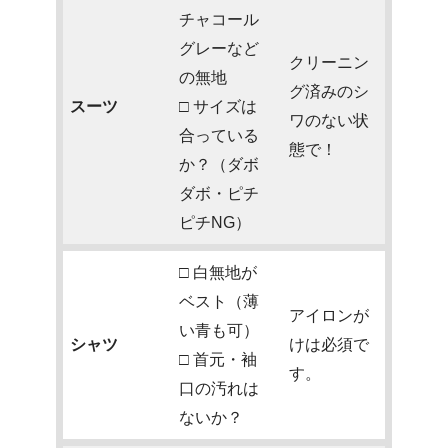
チャコール
グレーなど
クリーニン
の無地
グ済みのシ
スーツ
□ サイズは
ワのない状
合っている
態で！
か？（ダボ
ダボ・ピチ
ピチNG）
□ 白無地が
ベスト（薄
アイロンが
い青も可）
シャツ
けは必須で
□ 首元・袖
す。
口の汚れは
ないか？