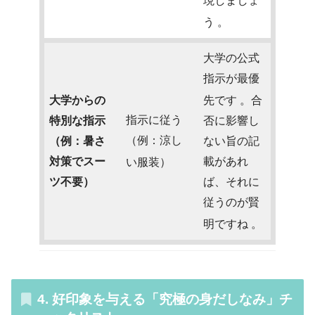
現しましょ
う
。
大学の公式
指示が最優
大学からの
先です
。合
指示に従う
特別な指示
否に影響し
（例：涼し
（例：暑さ
ない旨の記
対策でスー
載があれ
い服装）
ツ不要）
ば、それに
従うのが賢
明ですね
。
4. 好印象を与える「究極の身だしなみ」チ