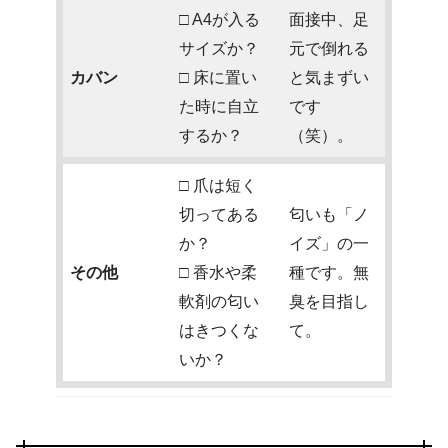
□ A4が入る
面接中、足
サイズか？
元で倒れる
カバン
□ 床に置い
と気まずい
た時に自立
です
するか？
（笑）。
□ 爪は短く
切ってある
匂いも「ノ
か？
イズ」の一
その他
□ 香水や柔
種です。無
軟剤の匂い
臭を目指し
はきつくな
て。
いか？