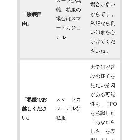
スーツが無
場合が多い
難。私服の
「服装自
からです
。
場合はスマ
由」
私服なら良
ートカジュ
い印象を心
アル
がけてくだ
さいね
。
大学側が普
段の様子を
見たい意図
がある可能
スマートカ
「私服でお
性も
。TPO
ジュアルな
越しくださ
を意識した
い」
私服
「あなたら
しさ」を表