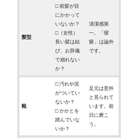
□ 前髪が目
にかかって
いないか？
清潔感第
□（女性）
一。「寝
髪型
長い髪は結
癖」は論外
び、お辞儀
です。
で崩れない
か？
□ 汚れや泥
足元は意外
がついてい
と見られて
ないか？
靴
います。前
□ かかとを
日に磨こ
踏んでいな
う。
いか？