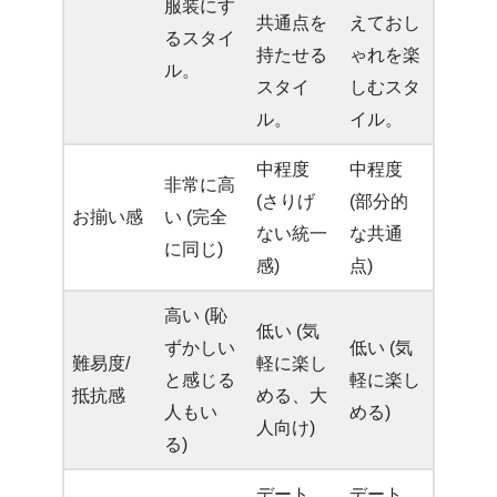
服装にす
共通点を
えておし
るスタイ
持たせる
ゃれを楽
ル。
スタイ
しむスタ
ル。
イル。
中程度
中程度
非常に高
(さりげ
(部分的
お揃い感
い (完全
ない統一
な共通
に同じ)
感)
点)
高い (恥
低い (気
ずかしい
低い (気
難易度/
軽に楽し
と感じる
軽に楽し
抵抗感
める、大
人もい
める)
人向け)
る)
デート、
デート、