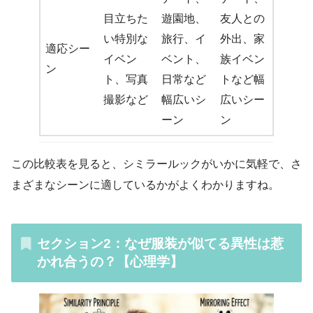
目立ちた
遊園地、
友人との
い特別な
旅行、イ
外出、家
適応シー
イベン
ベント、
族イベン
ン
ト、写真
日常など
トなど幅
撮影など
幅広いシ
広いシー
ーン
ン
この比較表を見ると、シミラールックがいかに気軽で、さ
まざまなシーンに適しているかがよくわかりますね。
セクション2：なぜ服装が似てる異性は惹
かれ合うの？【心理学】