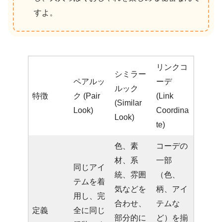
すよ。
リンクコ
シミラー
ペアルッ
ーデ
ルック
特徴
ク (Pair
(Link
(Similar
Look)
Coordina
Look)
te)
色、素
コーデの
材、系
一部
同じアイ
統、雰囲
（色、
テムを着
気などを
柄、アイ
用し、完
合わせ、
テムな
定義
全に同じ
部分的に
ど）を揃