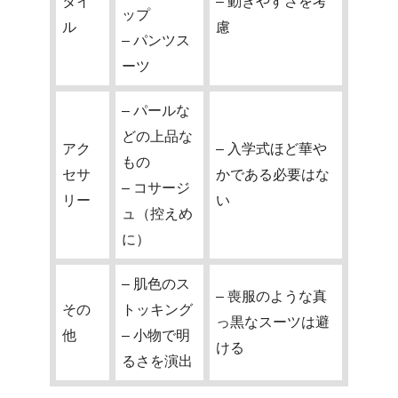
タイ
– 動きやすさを考
ップ
ル
慮
– パンツス
ーツ
– パールな
どの上品な
アク
– 入学式ほど華や
もの
セサ
かである必要はな
– コサージ
リー
い
ュ（控えめ
に）
– 肌色のス
– 喪服のような真
その
トッキング
っ黒なスーツは避
他
– 小物で明
ける
るさを演出