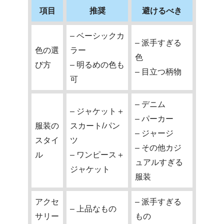
項目
推奨
避けるべき
– ベーシックカ
– 派手すぎる
色の選
ラー
色
び方
– 明るめの色も
– 目立つ柄物
可
– デニム
– ジャケット＋
– パーカー
服装の
スカート/パン
– ジャージ
スタイ
ツ
– その他カジ
ル
– ワンピース＋
ュアルすぎる
ジャケット
服装
アクセ
– 派手すぎる
– 上品なもの
サリー
もの