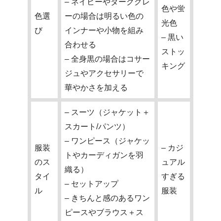
– ネイビーやダークグレ
色や蛍
色選
ーの場合は明るい色の
光色
び
インナーや小物を組み
– 黒い
合わせる
ストッ
– 全身黒の場合はコサー
キング
ジュやアクセサリーで
華やかさを加える
– スーツ（ジャケット＋
スカート/パンツ）
– ワンピース（ジャケッ
服装
– カジ
トやカーディガンを羽
のス
ュアル
織る）
タイ
すぎる
– セットアップ
ル
服装
– きちんと感のあるワン
ピースやブラウス＋ス