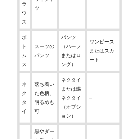
ラ
ツ
ウ
ス
ボ
パンツ
ワンピース
ト
スーツの
（ハーフ
またはスカ
ム
パンツ
またはロ
ート
ス
ング）
ネクタイ
ネ
落ち着い
または蝶
ク
た色柄、
ネクタイ
–
タ
明るめも
（オプシ
イ
可
ョン）
黒やダー