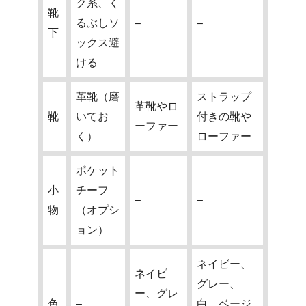
ク系、く
靴
るぶしソ
–
–
下
ックス避
ける
革靴（磨
ストラップ
革靴やロ
靴
いてお
付きの靴や
ーファー
く）
ローファー
ポケット
小
チーフ
–
–
物
（オプシ
ョン）
ネイビー、
ネイビ
グレー、
ー、グレ
色
–
白、ベージ