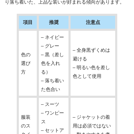
り落ち着いた、上品な装いが好まれる傾向があります。
項目
推奨
注意点
– ネイビー
– グレー
– 全身黒ずくめは
色の
– 黒（差し
避ける
選び
色を入れ
– 明るい色を差し
方
る）
色として使用
– 落ち着い
た色合い
– スーツ
– ワンピー
服装
– ジャケットの着
ス
のス
用は必須ではない
– セットア