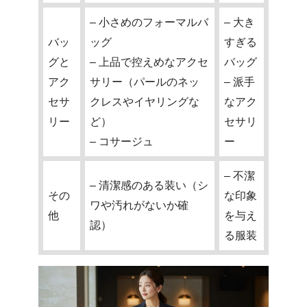
– 小さめのフォーマルバ
– 大き
バッ
ッグ
すぎる
グと
– 上品で控えめなアクセ
バッグ
アク
サリー（パールのネッ
– 派手
セサ
クレスやイヤリングな
なアク
リー
ど）
セサリ
– コサージュ
ー
– 不潔
– 清潔感のある装い（シ
その
な印象
ワや汚れがないか確
他
を与え
認）
る服装