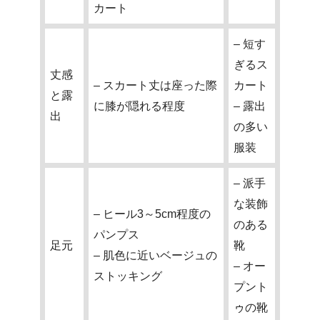
カート
– 短す
ぎるス
丈感
– スカート丈は座った際
カート
と露
に膝が隠れる程度
– 露出
出
の多い
服装
– 派手
な装飾
– ヒール3～5cm程度の
のある
パンプス
足元
靴
– 肌色に近いベージュの
– オー
ストッキング
プント
ゥの靴