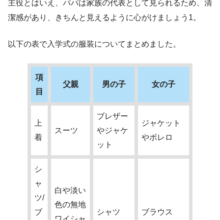
主役とはいえ、パパは家族の代表として見られるため、清
潔感があり、きちんと見えるように心がけましょう1。
以下の表で入学式の服装についてまとめました。
項
父親
男の子
女の子
目
ブレザー
上
ジャケット
スーツ
やジャケ
着
やボレロ
ット
シ
ャ
白や淡い
ツ/
色の無地
ブ
シャツ
ブラウス
ワイシャ