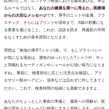
結局のところ、レントゲン検査における服装選びは、単な
るルールではなく、
あなたの健康を第一に考えた、医療側
からの大切なメッセージ
です。厚手のニットや金属、プラ
スチック、さらにはプリントや湿布まで、X線の邪魔にな
る要素を避けること。これが、誤診を防ぎ、再撮影の手間
をなくすための基本原則となります。
理想は「無地の薄手Tシャツ1枚」で、もしプライバシー
が気になる場合は、濃色のゆったりしたTシャツや、サッ
と羽織れるカーディガンやショールが心強い味方になりま
すね
。事前に、検査部位に応じた注意点を確認し、アク
セサリー類やヘアピン、湿布などは忘れずに外してきてく
ださい。これで、検査時間の短縮にも貢献できますよ
。
あなたのちょっとした事前の準備と、服装への理解が、医
療の質向上とスムーズな検査に大きく貢献します。ぜひ今