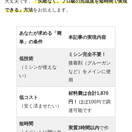
大丈夫です、
「失敗なく、プロ級の完成度を短時間で実現
できる」方法
をお伝えします。
あなたが求める「簡
本記事の実現内容
単」の条件
ミシン完全不要！
低技術
接着剤（グルーガン
（ミシンが使えな
など）をメインに使
い）
用
材料費は合計1,870
低コスト
円！
ほぼ100均で調
（安く済ませたい）
達可能です
短時間
実質3時間以内
で作