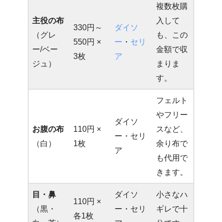
複数枚購
主役の布
入して
330円～
ダイソ
（グレ
も、この
550円 ×
ー
・
セリ
ー/ベー
金額で収
3枚
ア
ジュ）
まりま
す。
フェルト
やフリー
ダイソ
お腹の布
110円 ×
スなど、
ー・セリ
（白）
1枚
余り布で
ア
も代用で
きます。
目・鼻
ダイソ
小さなハ
110円 ×
（黒・
ー・セリ
ギレで十
各1枚