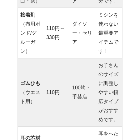
白・茶）
ア
分です。
接着剤
ミシンを
（布用ボ
ダイソ
使わない
110円～
ンド/グ
ー・セリ
最重要ア
330円
ルーガ
ア
イテムで
ン）
す！
お子さん
のサイズ
ゴムひも
に調整し
100均・
（ウエス
110円
やすい幅
手芸店
ト用）
広タイプ
がおすす
めです。
耳をへた
耳の芯材