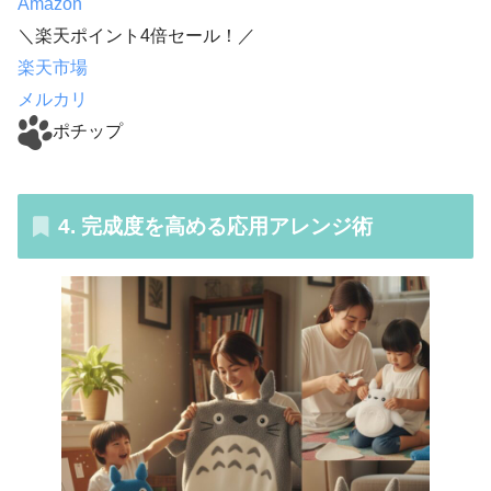
Amazon
＼楽天ポイント4倍セール！／
楽天市場
メルカリ
ポチップ
4. 完成度を高める応用アレンジ術