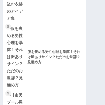
8
服を褒める男性心理を暴露！それ
は脈ありサイン？ただのお世辞？
見極め方
9