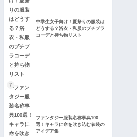
中学生女子向け！夏祭りの服装は
どうする？浴衣・私服のプチプラ
コーデと持ち物リスト
7
ファンタジー服装名称事典100
選！キャラに命を吹き込む衣装の
アイデア集