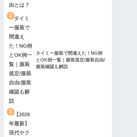
2
タイミー服装で間違えた！NG例
とOK例一覧｜服装規定/服装自由/
服装確認も解説
3