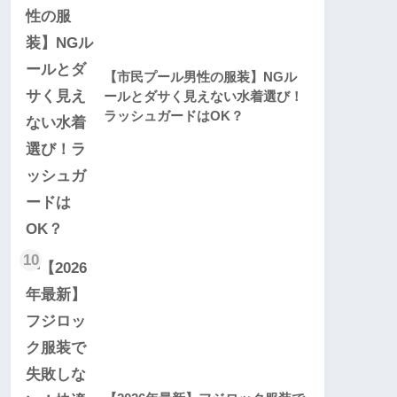
【市民プール男性の服装】NGル
ールとダサく見えない水着選び！
ラッシュガードはOK？
10